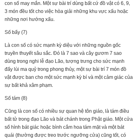
con số may mắn. Một sự bài trí dùng bất cứ đồ vật có 6, 9,
3 món đều tốt cho việc hòa giải những khu vực xấu hoặc
những nơi hướng xấu.
Số bẩy (7)
Là con số có sức mạnh kỳ diệu với những nguồn gốc
truyền thuyết sâu sắc. Đó là 7 sao và cây gươm 7 sao
dùng trong nghi lễ đạo Lão, tượng trưng cho sức mạnh
đẩy lùi ma quỷ trong phong thủy, một sự bài trí 7 món đồ
vật được ban cho một sức mạnh kỳ bí và một cảm giác của
sự bất khả xâm phạm.
Số tám (8)
Cũng là con số có nhiều sự quan hệ tôn giáo, là tám điều
bất tử trong đạo Lão và bát chánh trong Phật giáo. Một cửa
sổ hình bát giác hoặc bình cắm hoa tám mặt và một bát
quái (thường được treo trước ngưỡng cửa) cũng tốt, có