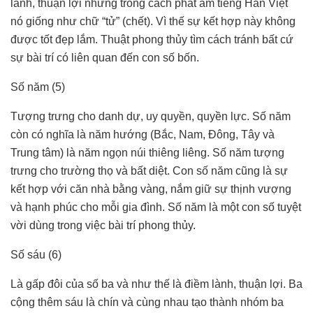
lành, thuận lợi nhưng trong cách phát âm tiếng Hán Việt
nó giống như chữ “tử” (chết). Vì thế sự kết hợp này không
được tốt đẹp lắm. Thuật phong thủy tìm cách tránh bất cứ
sự bài trí có liên quan đến con số bốn.
Số năm (5)
Tượng trưng cho danh dự, uy quyền, quyền lực. Số năm
còn có nghĩa là năm hướng (Bắc, Nam, Đông, Tây và
Trung tâm) là năm ngọn núi thiêng liêng. Số năm tượng
trưng cho trường thọ và bất diệt. Con số năm cũng là sự
kết hợp với căn nhà bằng vàng, nắm giữ sự thịnh vượng
và hạnh phúc cho mỗi gia đình. Số năm là một con số tuyệt
vời dùng trong việc bài trí phong thủy.
Số sáu (6)
Là gấp đôi của số ba và như thế là điềm lành, thuận lợi. Ba
cộng thêm sáu là chín và cùng nhau tạo thành nhóm ba