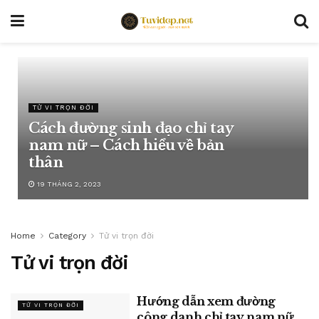
TỬ VI TRỌN ĐỜI
Cách đường sinh đạo chỉ tay
nam nữ – Cách hiểu về bản
thân
19 THÁNG 2, 2023
Home
Category
Tử vi trọn đời
Tử vi trọn đời
Hướng dẫn xem đường
TỬ VI TRỌN ĐỜI
công danh chỉ tay nam nữ