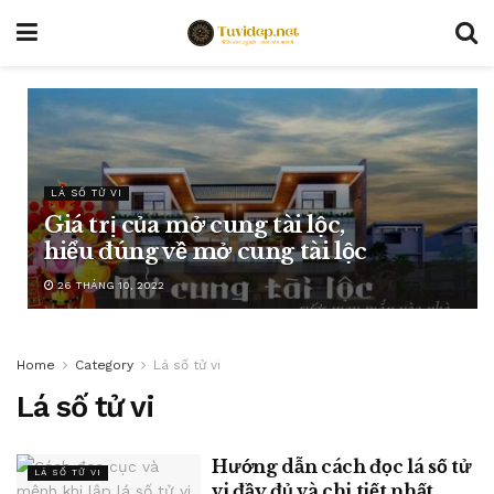
LÁ SỐ TỬ VI
Giá trị của mở cung tài lộc,
hiểu đúng về mở cung tài lộc
26 THÁNG 10, 2022
Home
Category
Lá số tử vi
Lá số tử vi
Hướng dẫn cách đọc lá số tử
LÁ SỐ TỬ VI
vi đầy đủ và chi tiết nhất