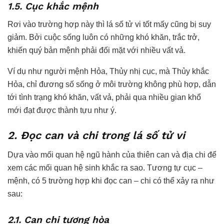
1.5. Cục khắc mệnh
Rơi vào trường hợp này thì lá số tử vi tốt mấy cũng bị suy
giảm. Bởi cuộc sống luôn có những khó khăn, trắc trở,
khiến quý bản mệnh phải đối mặt với nhiều vất vả.
Ví dụ như người mệnh Hỏa, Thủy nhị cục, mà Thủy khắc
Hỏa, chỉ đương số sống ở môi trường không phù hợp, dẫn
tới tình trạng khó khăn, vất vả, phải qua nhiều gian khổ
mới đạt được thành tựu như ý.
2. Đọc can và chi trong lá số tử vi
Dựa vào mối quan hệ ngũ hành của thiên can và địa chi để
xem các mối quan hệ sinh khắc ra sao. Tương tự cục –
mệnh, có 5 trường hợp khi đọc can – chi có thể xảy ra như
sau:
2.1. Can chi tương hòa