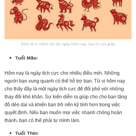
Xem tử vi mệnh tài lộc ngày hôm nay của 12 con giáp
Tu
ổ
i M
ã
o:
Hôm nay là ngày tích cực cho nhiều điều mới. Những
người bạn xung quanh có thể hỗ trợ bạn. Tử vi hôm nay
cho thấy đây là một ngày tích cực để đối phó với những
thay đổi khó khăn. Sự kiện diễn ra giúp cho cho bạn tăng
độ dẻo dai và khiến bạn trở nên kỹ tính hơn trong việc
quyết định. Nếu bạn muốn mọi việc nhanh chóng hoàn
thành, bạn có thể phải tự mình làm.
Tu
ổ
i Th
ì
n: