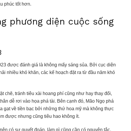
ầu phúc tốt hơn.
ừng phương diện cuộc sống
3
2023 được đánh giá là không mấy sáng sủa. Bởi cục diện
i nhiều khó khăn, các kế hoạch đặt ra từ đầu năm khó
ặt chẽ, tránh tiêu xài hoang phí cũng như hay thay đổi,
 thân dễ rơi vào họa phá tài. Bên cạnh đó, Mão Ngọ phá
lừa gạt về tiền bạc bởi những thứ hoa mỹ mà không thực
ếm được nhưng cũng tiêu hao không ít.
 nên có sự quyết đoán, làm gì cũng cần có nguyên tắc.