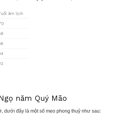
Tuổi âm lịch
70
58
46
34
22
i Ngọ năm Quý Mão
, dưới đây là một số mẹo phong thuỷ như sau: