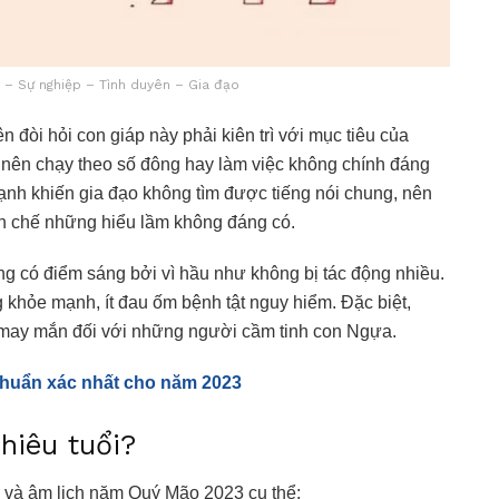
ộc – Sự nghiệp – Tình duyên – Gia đạo
 đòi hỏi con giáp này phải kiên trì với mục tiêu của
nên chạy theo số đông hay làm việc không chính đáng
mạnh khiến gia đạo không tìm được tiếng nói chung, nên
ạn chế những hiểu lầm không đáng có.
ng có điểm sáng bởi vì hầu như không bị tác động nhiều.
 khỏe mạnh, ít đau ốm bệnh tật nguy hiểm. Đặc biệt,
g may mắn đối với những người cầm tinh con Ngựa.
chuẩn xác nhất cho năm 2023
hiêu tuổi?
 và âm lịch năm Quý Mão 2023 cụ thể: