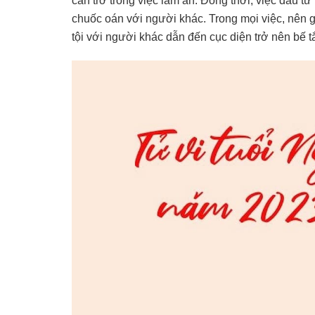
cản trở trong việc làm ăn. Đồng thời, việc đầu t
chuốc oán với người khác. Trong mọi việc, nên g
tội với người khác dẫn đến cục diện trở nên bế t