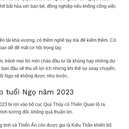
 chế bất hòa với bạn bè, đồng nghiệp nếu không công việc
ền tài khá vượng, có thêm nghề tay trái để kiếm thêm. Có
bạn dễ để mất cơ hội trong tay.
, tránh mọi lời mời chào đầu tư lãi khủng hay những dự
 ban đầu sẽ thu về lợi ích nhưng khi thế sự xoay chuyển,
tuổi Ngọ sẽ không được như trước.
ệp tuổi Ngọ năm 2023
3 bị rơi vào bố cục Quý Thủy có Thiên Quan lộ ra.
ình tương đối, không quá thuận lợi.
g tinh và Thiên Ấn còn được gọi là Kiêu Thần khiến bố