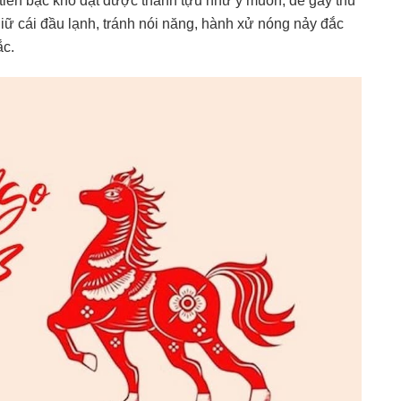
ư tiền bạc khó đạt được thành tựu như ý muốn, dễ gây thù
iữ cái đầu lạnh, tránh nói năng, hành xử nóng nảy đắc
ắc.