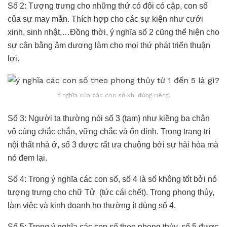
Số 2: Tượng trưng cho những thứ có đôi có cặp, con số
của sự may mắn. Thích hợp cho các sự kiện như cưới
xinh, sinh nhật,…Đồng thời, ý nghĩa số 2 cũng thể hiện cho
sự cân bằng âm dương làm cho mọi thứ phát triển thuận
lợi.
Ý nghĩa của các con số khi đứng riêng.
Số 3: Người ta thường nói số 3 (tam) như kiềng ba chân
vô cùng chắc chắn, vững chắc và ổn định. Trong trang trí
nội thất nhà ở, số 3 được rất ưa chuộng bởi sự hài hòa mà
nó đem lại.
Số 4: Trong ý nghĩa các con số, số 4 là số không tốt bởi nó
tượng trưng cho chữ Tử (tức cái chết). Trong phong thủy,
làm việc và kinh doanh họ thường ít dùng số 4.
Số 5: Trong ý nghĩa các con số theo phong thủy, số 5 được