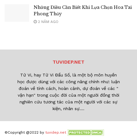
Những Điều Cần Biết Khi Lựa Chọn Hoa Tai
Phong Thủy
2 NĂM AGO
TUVIDEP.NET
Tử Vi, hay Tử Vi Đẩu Số, là một bộ môn huyền
học được dùng với các công năng chính như: luận
đoán về tính cách, hoàn cảnh, dự đoán về các "
vận hạn" trong cuộc đời của một người đồng thời
nghiên cứu tương tác của một người với các sự
kiện, nhân sự....
©Copyright @2022 by
tuvidep.net