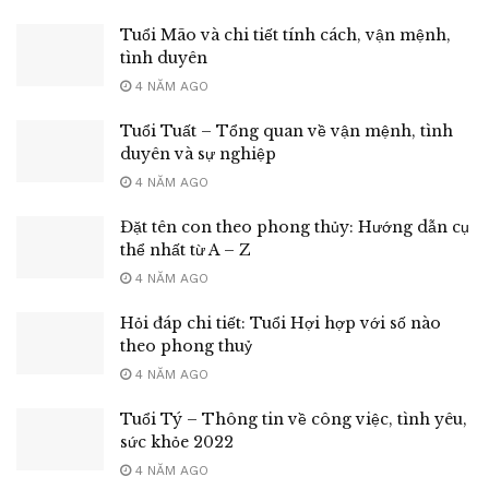
Tuổi Mão và chi tiết tính cách, vận mệnh,
tình duyên
4 NĂM AGO
Tuổi Tuất – Tổng quan về vận mệnh, tình
duyên và sự nghiệp
4 NĂM AGO
Đặt tên con theo phong thủy: Hướng dẫn cụ
thể nhất từ A – Z
4 NĂM AGO
Hỏi đáp chi tiết: Tuổi Hợi hợp với số nào
theo phong thuỷ
4 NĂM AGO
Tuổi Tý – Thông tin về công việc, tình yêu,
sức khỏe 2022
4 NĂM AGO