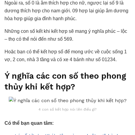
Ngoài ra, số 0 là âm thích hợp cho nữ, ngược lại số 9 là
dương thích hợp cho nam giới. 09 hợp lại giúp âm dương
hòa hợp giúp gia đình hạnh phúc.
Những con số kết khi kết hợp sẽ mang ý nghĩa phúc – lộc
– thọ có thể nói đến như số 569.
Hoặc bạn có thể kết hợp số để mong ước về cuộc sống 1
vợ, 2 con, nhà 3 tầng và có xe 4 bánh như số 01234.
Ý nghĩa các con số theo phong
thủy khi kết hợp?
4 con số kết hợp nói lên điều gì?
Có thể bạn quan tâm: