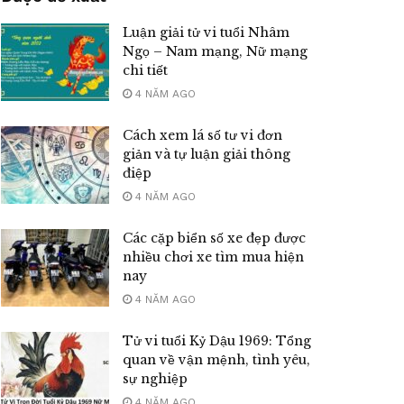
Luận giải tử vi tuổi Nhâm
Ngọ – Nam mạng, Nữ mạng
chi tiết
4 NĂM AGO
Cách xem lá số tư vi đơn
giản và tự luận giải thông
điệp
4 NĂM AGO
Các cặp biển số xe đẹp được
nhiều chơi xe tìm mua hiện
nay
4 NĂM AGO
Tử vi tuổi Kỷ Dậu 1969: Tổng
quan về vận mệnh, tình yêu,
sự nghiệp
4 NĂM AGO