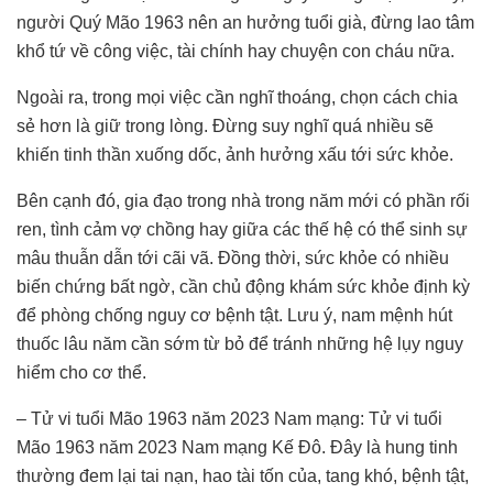
người Quý Mão 1963 nên an hưởng tuổi già, đừng lao tâm
khổ tứ về công việc, tài chính hay chuyện con cháu nữa.
Ngoài ra, trong mọi việc cần nghĩ thoáng, chọn cách chia
sẻ hơn là giữ trong lòng. Đừng suy nghĩ quá nhiều sẽ
khiến tinh thần xuống dốc, ảnh hưởng xấu tới sức khỏe.
Bên cạnh đó, gia đạo trong nhà trong năm mới có phần rối
ren, tình cảm vợ chồng hay giữa các thế hệ có thể sinh sự
mâu thuẫn dẫn tới cãi vã. Đồng thời, sức khỏe có nhiều
biến chứng bất ngờ, cần chủ động khám sức khỏe định kỳ
để phòng chống nguy cơ bệnh tật. Lưu ý, nam mệnh hút
thuốc lâu năm cần sớm từ bỏ để tránh những hệ lụy nguy
hiểm cho cơ thể.
– Tử vi tuổi Mão 1963 năm 2023 Nam mạng: Tử vi tuổi
Mão 1963 năm 2023 Nam mạng Kế Đô. Đây là hung tinh
thường đem lại tai nạn, hao tài tốn của, tang khó, bệnh tật,