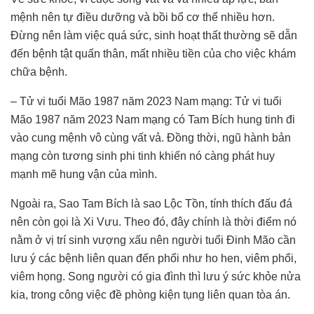
mệnh nên tự điều dưỡng và bồi bổ cơ thể nhiều hơn.
Đừng nên làm việc quá sức, sinh hoạt thất thường sẽ dẫn
đến bệnh tật quấn thân, mất nhiều tiền của cho việc khám
chữa bệnh.
– Tử vi tuổi Mão 1987 năm 2023 Nam mạng: Tử vi tuổi
Mão 1987 năm 2023 Nam mạng có Tam Bích hung tinh đi
vào cung mệnh vô cùng vất vả. Đồng thời, ngũ hành bản
mạng còn tương sinh phi tinh khiến nó càng phát huy
mạnh mẽ hung vận của mình.
Ngoài ra, Sao Tam Bích là sao Lộc Tồn, tính thích đấu đá
nên còn gọi là Xi Vưu. Theo đó, đây chính là thời điểm nó
nằm ở vị trí sinh vượng xấu nên người tuổi Đinh Mão cần
lưu ý các bệnh liên quan đến phổi như ho hen, viêm phổi,
viêm họng. Song người có gia đình thì lưu ý sức khỏe nửa
kia, trong công việc đề phòng kiện tụng liên quan tòa án.