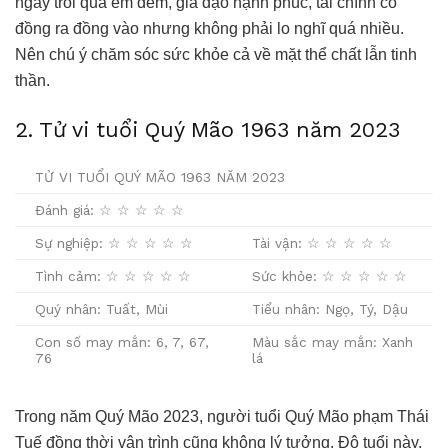
ngày trôi qua êm đềm, gia đạo hạnh phúc, tài chính có
đồng ra đồng vào nhưng không phải lo nghĩ quá nhiều.
Nên chú ý chăm sóc sức khỏe cả về mặt thể chất lẫn tinh
thần.
2. Tử vi tuổi Quý Mão 1963 năm 2023
TỬ VI TUỔI QUÝ MÃO 1963 NĂM 2023
Đánh giá: ☆ ☆ ☆ ☆ ☆
Sự nghiệp: ☆ ☆ ☆ ☆ ☆
Tài vận: ☆ ☆ ☆ ☆ ☆
Tình cảm: ☆ ☆ ☆ ☆ ☆
Sức khỏe: ☆ ☆ ☆ ☆ ☆
Quý nhân: Tuất, Mùi
Tiểu nhân: Ngọ, Tý, Dậu
Con số may mắn: 6, 7, 67,
Màu sắc may mắn: Xanh
76
lá
Trong năm Quý Mão 2023, người tuổi Quý Mão phạm Thái
Tuế đồng thời vận trình cũng không lý tưởng. Độ tuổi này,