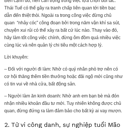
Bên cạnh đó, nên cẩn trọng trong việc lựa chọn đối tác.
Thái Tuế có thể gây ra tranh chấp liên quan tới tiền bạc
dẫn đến thiệt thòi. Ngoài ra trong công việc đừng chủ
quan “nhảy cóc” công đoạn bởi trong năm vận khí sa sút,
chuyện xui rủi có thể xảy ra bất cứ lúc nào. Thay vào đó,
hãy làm tốt công việc chính, đừng ôm đồm quá nhiều việc
cùng lúc và nên quản lý chi tiêu một cách hợp lý.
Lời khuyên:
– Đối với người đi làm: Nhờ có quý nhân phò trợ nên có
cơ hội thăng thêm tiền thưởng hoặc đãi ngộ mới cũng như
có tin vui về nhà cửa, bất động sản.
– Người làm ăn kinh doanh: Nhờ anh em bạn bè mà đón
nhận nhiều khoản đầu tư mới. Tuy nhiên không được chủ
quan, đừng đứng ra làm đảm bảo cho bất kỳ ai vay mượn.
2. Tử vi công danh, sự nghiệp tuổi Mão