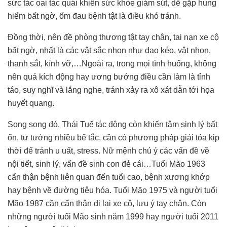
sức tác oai tác quái khiến sức khỏe giảm sút, dễ gặp hung
hiểm bất ngờ, ốm đau bệnh tật là điều khó tránh.
Đồng thời, nên đề phòng thương tật tay chân, tai nạn xe cộ
bất ngờ, nhất là các vật sắc nhọn như dao kéo, vật nhọn,
thanh sắt, kính vỡ,…Ngoài ra, trong mọi tình huống, không
nên quá kích động hay ương bướng điều cần làm là tỉnh
táo, suy nghĩ và lắng nghe, tránh xảy ra xô xát dẫn tới họa
huyết quang.
Song song đó, Thái Tuế tác động còn khiến tâm sinh lý bất
ổn, tư tưởng nhiều bế tắc, cần có phương pháp giải tỏa kịp
thời để tránh u uất, stress. Nữ mệnh chú ý các vấn đề về
nội tiết, sinh lý, vấn đề sinh con đẻ cái…Tuổi Mão 1963
cẩn thận bệnh liên quan đến tuổi cao, bệnh xương khớp
hay bệnh về đường tiêu hóa. Tuổi Mão 1975 và người tuổi
Mão 1987 cần cẩn thận đi lại xe cộ, lưu ý tay chân. Còn
những người tuổi Mão sinh năm 1999 hay người tuổi 2011