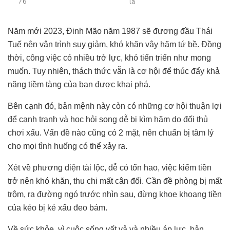
76
lá
Năm mới 2023, Đinh Mão năm 1987 sẽ đương đầu Thái
Tuế nên vận trình suy giảm, khó khăn vây hãm tứ bề. Đồng
thời, công việc có nhiều trở lực, khó tiến triển như mong
muốn. Tuy nhiên, thách thức vẫn là cơ hội để thúc đẩy khả
năng tiềm tàng của bạn được khai phá.
Bên cạnh đó, bản mệnh này còn có những cơ hội thuận lợi
để cạnh tranh và học hỏi song dễ bị kìm hãm do đối thủ
chơi xấu. Vấn đề nào cũng có 2 mặt, nên chuẩn bị tâm lý
cho mọi tình huống có thể xảy ra.
Xét về phương diện tài lộc, dễ có tổn hao, việc kiếm tiền
trở nên khó khăn, thu chi mất cân đối. Cần đề phòng bị mất
trộm, ra đường ngó trước nhìn sau, đừng khoe khoang tiền
của kẻo bị kẻ xấu đeo bám.
Về sức khỏe, vì cuộc sống vất vả và nhiều áp lực, bản