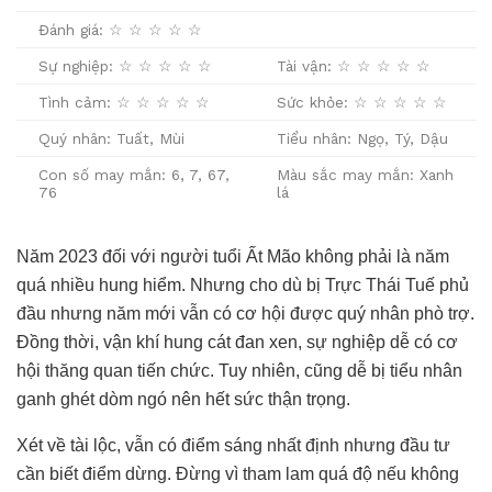
Đánh giá: ☆ ☆ ☆ ☆ ☆
Sự nghiệp: ☆ ☆ ☆ ☆ ☆
Tài vận: ☆ ☆ ☆ ☆ ☆
Tình cảm: ☆ ☆ ☆ ☆ ☆
Sức khỏe: ☆ ☆ ☆ ☆ ☆
Quý nhân: Tuất, Mùi
Tiểu nhân: Ngọ, Tý, Dậu
Con số may mắn: 6, 7, 67,
Màu sắc may mắn: Xanh
76
lá
Năm 2023 đối với người tuổi Ất Mão không phải là năm
quá nhiều hung hiểm. Nhưng cho dù bị Trực Thái Tuế phủ
đầu nhưng năm mới vẫn có cơ hội được quý nhân phò trợ.
Đồng thời, vận khí hung cát đan xen, sự nghiệp dễ có cơ
hội thăng quan tiến chức. Tuy nhiên, cũng dễ bị tiểu nhân
ganh ghét dòm ngó nên hết sức thận trọng.
Xét về tài lộc, vẫn có điểm sáng nhất định nhưng đầu tư
cần biết điểm dừng. Đừng vì tham lam quá độ nếu không