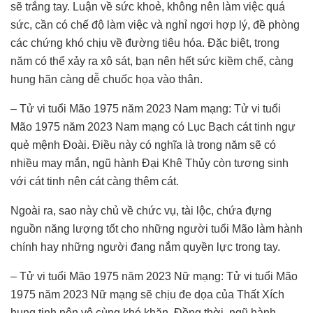
sẽ trắng tay. Luận về sức khoẻ, không nên làm việc quá
sức, cần có chế độ làm việc và nghỉ ngơi hợp lý, đề phòng
các chứng khó chịu về đường tiêu hóa. Đặc biệt, trong
năm có thể xảy ra xô sát, bạn nên hết sức kiềm chế, càng
hung hãn càng dễ chuốc họa vào thân.
– Tử vi tuổi Mão 1975 năm 2023 Nam mạng: Tử vi tuổi
Mão 1975 năm 2023 Nam mạng có Lục Bạch cát tinh ngự
quẻ mệnh Đoài. Điều này có nghĩa là trong năm sẽ có
nhiều may mắn, ngũ hành Đại Khê Thủy còn tương sinh
với cát tinh nên cát càng thêm cát.
Ngoài ra, sao này chủ về chức vụ, tài lộc, chứa đựng
nguồn năng lượng tốt cho những người tuổi Mão làm hành
chính hay những người đang nắm quyền lực trong tay.
– Tử vi tuổi Mão 1975 năm 2023 Nữ mạng: Tử vi tuổi Mão
1975 năm 2023 Nữ mạng sẽ chịu đe dọa của Thất Xích
hung tinh nên vô cùng khó khăn. Đồng thời, ngũ hành