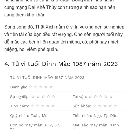
cung mạng Đại Khê Thủy còn tương sinh sao hạn nên
càng thêm khó khăn.
Song song đó, Thất Xích nằm ở vị trí vượng nên sự nghiệp
và tiền tài của bạn đều rất vượng. Cho nên người tuổi này
dễ mắc các bệnh liên quan tới miệng, cổ, phổi hay nhiệt
miệng, ho, viêm phế quản.
4. Tử vi tuổi Đinh Mão 1987 năm 2023
TỬ VI TUỔI ĐINH MÃO 1987 NĂM 2023
Đánh giá: ☆ ☆ ☆ ☆ ☆
Sự nghiệp: ☆ ☆ ☆ ☆ ☆
Tài vận: ☆ ☆ ☆ ☆ ☆
Tình cảm: ☆ ☆ ☆ ☆ ☆
Sức khỏe: ☆ ☆ ☆ ☆ ☆
Quý nhân: Tuất, Mùi
Tiểu nhân: Ngọ, Tý, Dậu
Con số may mắn: 6, 7, 67,
Màu sắc may mắn: Xanh