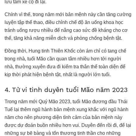
lưu tâm xe cộ đi lại.
Chính vì thế, trong năm mới bản mệnh này cần tăng cường
luyện tập thể thao, điều chỉnh chế độ ăn uống khoa học
tránh uống rượu nhiều để nâng cao sức đề kháng cho cơ
thể, tăng khả năng miễn dịch và phòng chống bệnh tật.
Đồng thời, Hung tinh Thiên Khốc còn ám chỉ có tang chế
trong nhà, tuổi Mão cần quan tâm nhiều hơn tới người
nhà, thường xuyên đưa đi kiểm tra thân thể toàn diện để
kịp thời phát hiện bệnh tật, nhất là người lớn tuổi.
4. Tử vi tình duyên tuổi Mão năm 2023
Trong năm mới Quý Mão 2023, tuổi Mão đương đầu Thái
Tuế lại thêm ngũ hành bản mệnh xung khắc với ngũ hành
năm cho nên phương diện tình cảm của bản mệnh này
được dự đoán buồn nhiều hơn vui. Duyên đến rồi đi, để lại
những sự bẽ bàng và tổn thương tinh thần cho những