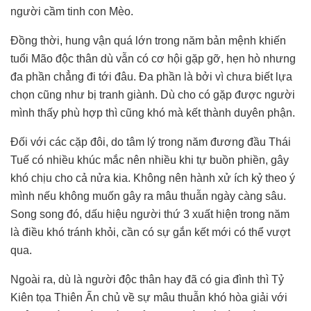
người cầm tinh con Mèo.
Đồng thời, hung vận quá lớn trong năm bản mệnh khiến
tuổi Mão độc thân dù vẫn có cơ hội gặp gỡ, hẹn hò nhưng
đa phần chẳng đi tới đâu. Đa phần là bởi vì chưa biết lựa
chọn cũng như bị tranh giành. Dù cho có gặp được người
mình thấy phù hợp thì cũng khó mà kết thành duyên phận.
Đối với các cặp đôi, do tâm lý trong năm đương đầu Thái
Tuế có nhiều khúc mắc nên nhiều khi tự buồn phiền, gây
khó chịu cho cả nửa kia. Không nên hành xử ích kỷ theo ý
mình nếu không muốn gây ra mâu thuẫn ngày càng sâu.
Song song đó, dấu hiệu người thứ 3 xuất hiện trong năm
là điều khó tránh khỏi, cần có sự gắn kết mới có thể vượt
qua.
Ngoài ra, dù là người độc thân hay đã có gia đình thì Tỷ
Kiên tọa Thiên Ấn chủ về sự mâu thuẫn khó hòa giải với