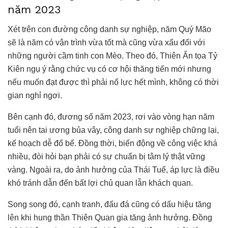
năm 2023
Xét trên con đường công danh sự nghiệp, năm Quý Mão
sẽ là năm có vận trình vừa tốt mà cũng vừa xấu đối với
những người cầm tinh con Mèo. Theo đó, Thiên Ấn tọa Tỷ
Kiên ngụ ý rằng chức vụ có cơ hội thăng tiến mới nhưng
nếu muốn đạt được thì phải nổ lực hết mình, không có thời
gian nghỉ ngơi.
Bên cạnh đó, đương số năm 2023, rơi vào vòng hạn năm
tuổi nên tai ương bủa vây, công danh sự nghiệp chững lại,
kế hoạch dễ đổ bể. Đồng thời, biến động về công việc khá
nhiều, đòi hỏi bạn phải có sự chuẩn bị tâm lý thật vững
vàng. Ngoài ra, do ảnh hưởng của Thái Tuế, áp lực là điều
khó tránh dẫn đến bất lợi chủ quan lẫn khách quan.
Song song đó, cạnh tranh, đấu đá cũng có dấu hiệu tăng
lên khi hung thần Thiên Quan gia tăng ảnh hưởng. Đồng