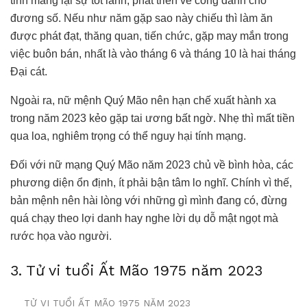
tinh mang lại sự tốt lành, phát triển về công danh cho
đương số. Nếu như năm gặp sao này chiếu thì làm ăn
được phát đạt, thăng quan, tiến chức, gặp may mắn trong
việc buôn bán, nhất là vào tháng 6 và tháng 10 là hai tháng
Đại cát.
Ngoài ra, nữ mệnh Quý Mão nên hạn chế xuất hành xa
trong năm 2023 kẻo gặp tai ương bất ngờ. Nhẹ thì mất tiền
qua loa, nghiêm trọng có thể nguy hại tính mạng.
Đối với nữ mạng Quý Mão năm 2023 chủ về bình hòa, các
phương diện ổn định, ít phải bận tâm lo nghĩ. Chính vì thế,
bản mệnh nên hài lòng với những gì mình đang có, đừng
quá chạy theo lợi danh hay nghe lời dụ dỗ mật ngọt mà
rước họa vào người.
3. Tử vi tuổi Ất Mão 1975 năm 2023
TỬ VI TUỔI ẤT MÃO 1975 NĂM 2023