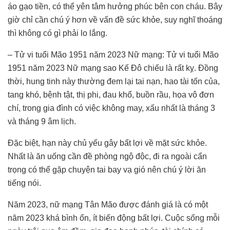
áo gạo tiền, có thể yên tâm hưởng phúc bên con cháu. Bây
giờ chỉ cần chú ý hơn về vấn đề sức khỏe, suy nghĩ thoáng
thì không có gì phải lo lắng.
– Tử vi tuổi Mão 1951 năm 2023 Nữ mạng: Tử vi tuổi Mão
1951 năm 2023 Nữ mạng sao Kế Đô chiếu là rất kỵ. Đồng
thời, hung tinh này thường đem lại tai nạn, hao tài tốn của,
tang khó, bệnh tật, thị phi, đau khổ, buồn rầu, họa vô đơn
chí, trong gia đình có việc không may, xấu nhất là tháng 3
và tháng 9 âm lịch.
Đặc biệt, hạn này chủ yếu gây bất lợi về mặt sức khỏe.
Nhất là ăn uống cần đề phòng ngộ độc, đi ra ngoài cẩn
trọng có thể gặp chuyện tai bay vạ gió nên chú ý lời ăn
tiếng nói.
Năm 2023, nữ mạng Tân Mão được đánh giá là có một
năm 2023 khá bình ổn, ít biến động bất lợi. Cuộc sống mỗi