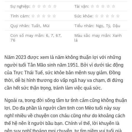
Sự nghiệp: ☆ ☆ ☆ ☆ ☆
Tài vận: ☆ ☆ ☆ ☆ ☆
Tình cảm: ☆ ☆ ☆ ☆ ☆
Sức khỏe: ☆ ☆ ☆ ☆ ☆
Quý nhân: Tuất, Mùi
Tiểu nhân: Ngọ, Tý, Dậu
Con số may mắn: 6, 7, 67,
Màu sắc may mắn: Xanh
76
lá
Năm 2023 được xem là năm không thuận lợi với những
người tuổi Tân Mão sinh năm 1951. Bởi vì dưới tác động
của Trực Thái Tuế, sức khỏe bản mệnh suy giảm. Đồng
thời, dễ bị hình thương do vấp ngã hay va chạm, đi đứng
cần hết sức thận trọng, tránh làm việc quá sức.
Ngoài ra, trong đời sống tâm tư tình cảm cũng không thuận
lợi. Do đa phần là người cầm tinh con Mèo tuổi này suy
nghĩ nhiều về chuyện con cháu cũng như do khoảng cách
thế hệ nên ít người bầu bạn. Chính vì thế, lời khuyên là
nên suy nghĩ thoáng mọi chuyện, tự tìm niềm vui tuổi già