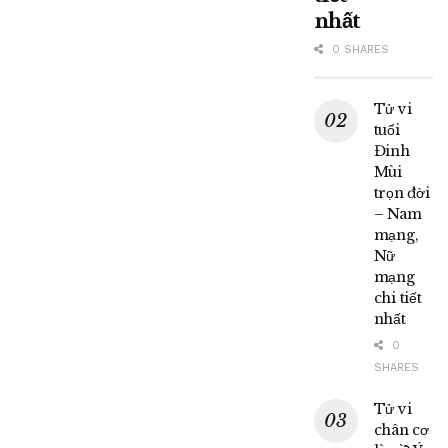
nhất
0 SHARES
Tử vi
tuổi
Đinh
Mùi
trọn đời
– Nam
mạng,
Nữ
mạng
chi tiết
nhất
0
SHARES
Tử vi
chân cơ