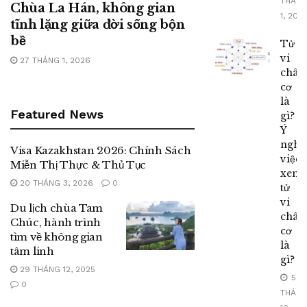
THÁN
Chùa La Hán, không gian
1, 202
tĩnh lặng giữa đời sống bộn
bề
Tử
vi
27 THÁNG 1, 2026
chân
cơ
là
Featured News
gì?
Ý
nghĩ
Visa Kazakhstan 2026: Chính Sách
việc
Miễn Thị Thực & Thủ Tục
xem
20 THÁNG 3, 2026
0
tử
vi
Du lịch chùa Tam
chân
Chúc, hành trình
cơ
tìm về không gian
là
tâm linh
gì?
29 THÁNG 12, 2025
5
0
THÁN