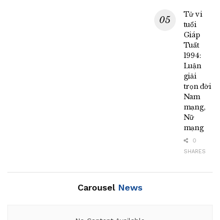
Tử vi
tuổi
Giáp
Tuất
1994:
Luận
giải
trọn đời
Nam
mạng,
Nữ
mạng
0
SHARES
Carousel
News