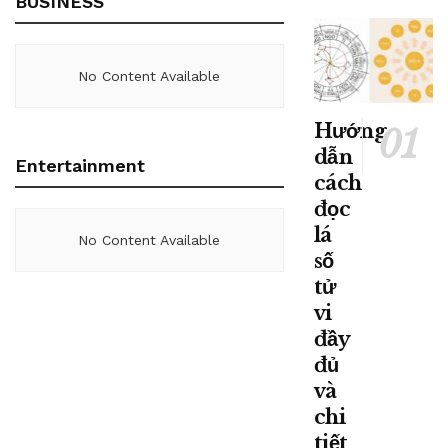
BUSINESS
No Content Available
Hướng
dẫn
Entertainment
cách
đọc
lá
No Content Available
số
tử
vi
đầy
đủ
và
chi
tiết