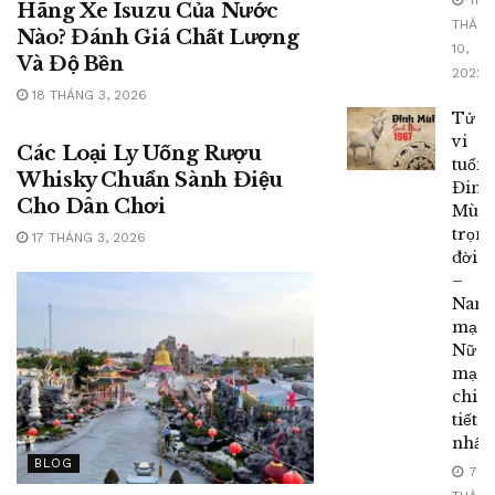
11
Hãng Xe Isuzu Của Nước
THÁN
Nào? Đánh Giá Chất Lượng
10,
Và Độ Bền
2022
18 THÁNG 3, 2026
BLOG
Tử
vi
Các Loại Ly Uống Rượu
tuổi
Whisky Chuẩn Sành Điệu
Đinh
Cho Dân Chơi
Mùi
trọn
17 THÁNG 3, 2026
đời
–
Nam
mạng
Nữ
mạn
chi
tiết
nhất
BLOG
7