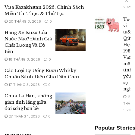
10,
Visa Kazakhstan 2026: Chính Sách
2022
Miễn Thị Thực & Thủ Tục
Tử
20 THÁNG 3, 2026
0
vi
tuổi
Hãng Xe Isuzu Của
Qúy
Nước Nào? Đánh Giá
Hợi
Chất Lượng Và Độ
1983:
Bền
Vận
18 THÁNG 3, 2026
0
mệnh
tình
Các Loại Ly Uống Rượu Whisky
yêu,
Chuẩn Sành Điệu Cho Dân Chơi
sự
17 THÁNG 3, 2026
0
nghi
Chùa La Hán, không
2
gian tĩnh lặng giữa
THÁN
đời sống bộn bề
1, 202
27 THÁNG 1, 2026
0
Popular Storie