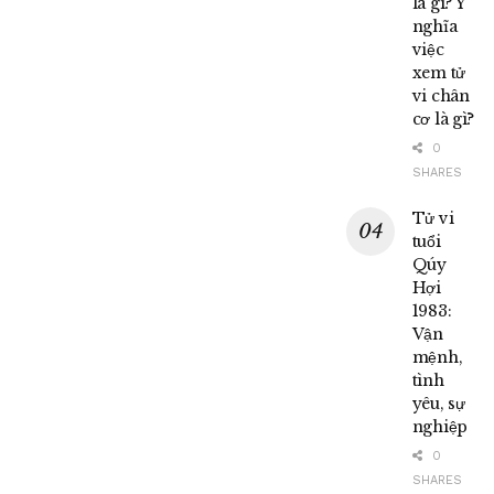
là gì? Ý
nghĩa
việc
xem tử
vi chân
cơ là gì?
0
SHARES
Tử vi
tuổi
Qúy
Hợi
1983:
Vận
mệnh,
tình
yêu, sự
nghiệp
0
SHARES