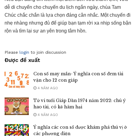
dễ di chuyển cho chuyến du lịch ngắn ngày, chùa Tam
Chúc chắc chắn là lựa chọn đáng cân nhắc. Một chuyến đi
nhẹ nhàng nhưng đủ để giúp bạn tạm rời xa nhịp sống bận
rộn và tìm lại sự an yên trong tâm hồn.
Please
login
to join discussion
Được đề xuất
Con số may mắn- Ý nghĩa con số đem tài
vận cho 12 con giáp
4 NĂM AGO
Tử vi tuổi Giáp Dần 1974 năm 2022: chú ý
hao tài, có kẻ hãm hại
4 NĂM AGO
Ý nghĩa các con số được khám phá thú vị ở
các phương diện