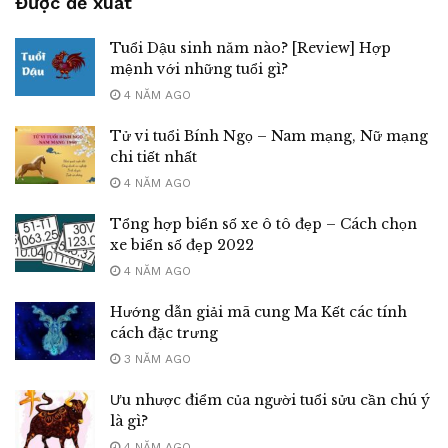
Được đề xuất
Tuổi Dậu sinh năm nào? [Review] Hợp
mệnh với những tuổi gì?
4 NĂM AGO
Tử vi tuổi Bính Ngọ – Nam mạng, Nữ mạng
chi tiết nhất
4 NĂM AGO
Tổng hợp biển số xe ô tô đẹp – Cách chọn
xe biển số đẹp 2022
4 NĂM AGO
Hướng dẫn giải mã cung Ma Kết các tính
cách đặc trưng
3 NĂM AGO
Ưu nhược điểm của người tuổi sửu cần chú ý
là gì?
4 NĂM AGO