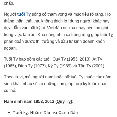
chấp.
Người
tuổi Tỵ
sống có tham vọng và mục tiêu rõ ràng. Họ
thẳng thắn, thật thà, không thích lợi dụng người khác hay
dựa dẫm vào bất kỳ ai. Với đầu óc khá nhạy bén, họ giỏi
trong việc làm ăn. Khả năng nhìn xa trông rộng giúp tuổi Tỵ
phán đoán được thị trường và đầu tư kinh doanh khôn
ngoan.
Tuổi Tỵ bao gồm các tuổi: Quý Tỵ (1953, 2013), Ất Tỵ
(1965), Đinh Tỵ (1977), Kỷ Tỵ (1989) và Tân Tỵ (2001).
Theo tử vi, mỗi người nam hoặc nữ tuổi Tỵ thuộc các năm
sinh khác nhau sẽ có những con giáp hợp kỵ khác nhau,
cụ thể:
Nam sinh năm 1953, 2013 (Quý Tỵ):
Tuổi kỵ: Nhâm Dần và Canh Dần