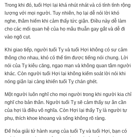
Trong khi đó, tuổi Hợi lại khá nhút nhát và có tính tình rộng
lượng với mọi người. Tuy nhiên, họ lại dễ nói lời khó
nghe, thâm hiểm khi cảm thấy tức giận. Điều này dễ làm
cho các mối quan hệ của họ mâu thuẫn gay gắt và dễ đi
vào ngõ cụt.
Khi giao tiếp, người tuổi Tỵ và tuổi Hợi không có sự cảm
thông cho nhau, khó có thể tìm được tiếng nói chung. Lời
nói của Tỵ kiêu căng, ngạo mạn và không quan tâm người
khác. Còn người tuổi Hợi lại không kiểm soát lời nói khi
nóng giận lại càng khiến tuổi Tỵ chán ghét.
Một người luôn nghĩ cho mọi người trong khi người kia chỉ
nghĩ cho bản thân. Người tuổi Tỵ sẽ cảm thấy sự ân cần
của hợi là điều vô nghĩa. Còn Hợi lại thấy Tỵ là người tự
phụ, thích khoe khoang và sống không rõ ràng.
Để hóa giải tứ hành xung của tuổi Tỵ và tuổi Hợi, bạn có