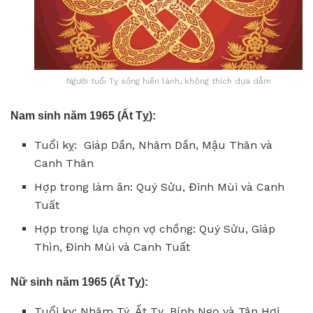
Người tuổi Tỵ sống hiền lành, không thích dựa dẫm
Nam sinh năm 1965 (Ất Tỵ):
Tuổi kỵ: Giáp Dần, Nhâm Dần, Mậu Thân và
Canh Thân
Hợp trong làm ăn: Quý Sửu, Đinh Mùi và Canh
Tuất
Hợp trong lựa chọn vợ chồng: Quý Sửu, Giáp
Thìn, Đinh Mùi và Canh Tuất
Nữ sinh năm 1965 (Ất Tỵ):
Tuổi kỵ: Nhâm Tý, Ất Tỵ, Bính Ngọ và Tân Hợi