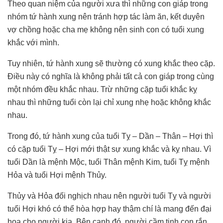
Theo quan niệm của người xưa thì những con giáp trong
nhóm tứ hành xung nên tránh hợp tác làm ăn, kết duyên
vợ chồng hoặc cha mẹ không nên sinh con có tuổi xung
khắc với mình.
Tuy nhiên, tứ hành xung sẽ thường có xung khắc theo cặp.
Điều này có nghĩa là không phải tất cả con giáp trong cùng
một nhóm đều khắc nhau. Trừ những cặp tuổi khắc kỵ
nhau thì những tuổi còn lại chỉ xung nhẹ hoặc không khắc
nhau.
Trong đó, tứ hành xung của tuổi Tỵ – Dần – Thân – Hợi thì
có cặp tuổi Tỵ – Hợi mới thật sự xung khắc và kỵ nhau. Vì
tuổi Dần là mệnh Mộc, tuổi Thân mệnh Kim, tuổi Tỵ mệnh
Hỏa và tuổi Hợi mệnh Thủy.
Thủy và Hỏa đối nghịch nhau nên người tuổi Tỵ và người
tuổi Hợi khó có thể hòa hợp hay thậm chí là mang đến đại
họa cho người kia. Bên cạnh đó, người cầm tinh con rắn