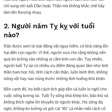
chỉ xung với tuổi Dần hoặc Thân mà không khắc chế hãy
làm tổn thương nhau.
2. Người năm Tỵ kỵ với tuổi
nào?
Rắn được xem là loài động vật nguy hiểm, có khả năng tổn
hại đến con người. Vì thế, người xưa cho rằng không nên
quá tin tưởng vào những ai cầm tinh con rắn. Tuy nhiên,
người tuổi Tỵ lại có nhiều ưu điểm đáng quan tâm như tinh
thần ham học hỏi, tính cách cẩn thận, luôn bình tĩnh, không
nóng vội hay nao núng trước những tình huống khó khăn.
Bên cạnh đó, họ biết cách tích góp tiền và luôn lo nghĩ cho
cuộc sống tương lai. Tuổi Tỵ sống khá khép kín, bảo thủ và
không thích nghe lời khuyên từ người khác. Họ sống đa
nghi, không tin tưởng và giữ cái “tôi” cá nhân một cách cố