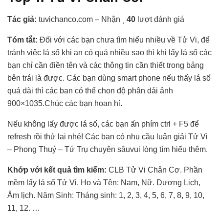
Tác giả:
tuvichanco.com – Nhận
40
lượt đánh giá
Tóm tắt:
Đối với các bạn chưa tìm hiểu nhiều về Tử Vi, để
tránh việc lá số khi an có quá nhiều sao thì khi lấy lá số các
bạn chỉ cần điền tên và các thông tin cần thiết trong bảng
bên trái là được. Các bạn dùng smart phone nếu thấy lá số
quá dài thì các bạn có thể chọn độ phân dải ảnh
900×1035.Chúc các bạn hoan hỉ.
Nếu không lấy được lá số, các bạn ấn phím ctrl + F5 để
refresh rồi thử lại nhé! Các bạn có nhu cầu luận giải Tử Vi
– Phong Thuỷ – Tứ Trụ chuyên sâuvui lòng tìm hiểu thêm.
Khớp với kết quả tìm kiếm:
CLB Tử Vi Chân Cơ. Phần
mềm lấy lá số Tử Vi. Họ và Tên: Nam, Nữ. Dương Lịch,
Âm lịch. Năm Sinh: Tháng sinh: 1, 2, 3, 4, 5, 6, 7, 8, 9, 10,
11, 12. …