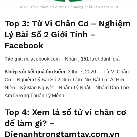
Top 9 tử vi chân cơ được ưa chuộng nhất vào năm 2021
Top 3: Tử Vi Chân Cơ – Nghiệm
Lý Bài Số 2 Giới Tính –
Facebook
Tác giả:
m.facebook.com – Nhận
151
lượt đánh giá
Khớp với kết quả tìm kiếm:
3 thg 7, 2020 — Tử Vi Chân
Cơ – Nghiệm Lý Bài Số 2 Giới Tính: Nữ Bát Tự: Ất Hợi
Niên – Kỷ Mão Nguyệt – Nhâm Tý Nhật – Nhâm Dần Thời
Âm Dương Thuận Lý Mệnh.
Top 4: Xem lá số tử vi chân cơ
để làm gì? –
Dienanhtrongtamtay.com.vn