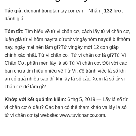
Tác giả:
dienanhtrongtamtay.com.vn – Nhận
132
lượt
đánh giá
Tóm tắt:
Tìm hiểu về tử vi chân cơ, cách lấy tử vi chân cơ,
luận giả tử vi hôm naytra cứutử vingàyhôm nayđể biếthôm
nay, ngày mai nên làm gì?Tử vingày mới 12 con giáp
chính xác nhất. Tử vi chân cơ, Tử vi chân cơ là gì?Tử Vi
Chân Cơ, phần mền lấy lá số Tử Vi chân cơ. Đối với các
bạn chưa tìm hiểu nhiều về Tử Vi, để tránh việc lá số khi
an có quá nhiều sao thì khi lấy lá số các. Xem lá số tử vi
chân cơ để làm gì?
Khớp với kết quả tìm kiếm:
6 thg 5, 2019 — Lấy lá số tử
vi chân cơ ở đâu? Các bạn có thể tham khảo và lấy lá số
tử vi chân cơ tại website: www.tuvichanco.com.