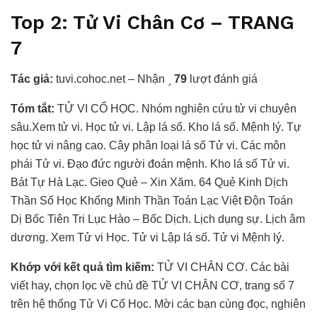
Top 2: Tử Vi Chân Cơ – TRANG
7
Tác giả:
tuvi.cohoc.net – Nhận
79
lượt đánh giá
Tóm tắt:
TỬ VI CỔ HỌC. Nhóm nghiên cứu tử vi chuyên
sâu.Xem tử vi. Học tử vi. Lập lá số. Kho lá số. Mệnh lý. Tự
học tử vi nâng cao. Cây phân loại lá số Tử vi. Các môn
phái Tử vi. Đạo đức người đoán mệnh. Kho lá số Tử vi.
Bát Tự Hà Lạc. Gieo Quẻ – Xin Xăm. 64 Quẻ Kinh Dịch
Thần Số Học Khổng Minh Thần Toán Lạc Việt Độn Toán
Dị Bốc Tiên Tri Lục Hào – Bốc Dịch. Lịch dụng sự. Lịch âm
dương. Xem Tử vi Học. Tử vi Lập lá số. Tử vi Mệnh lý.
Khớp với kết quả tìm kiếm:
TỬ VI CHÂN CƠ. Các bài
viết hay, chọn lọc về chủ đề TỬ VI CHÂN CƠ, trang số 7
trên hệ thống Tử Vi Cổ Học. Mời các bạn cùng đọc, nghiên