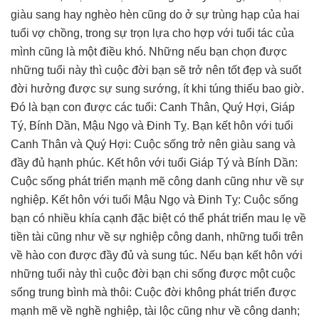
giàu sang hay nghèo hèn cũng do ở sự trùng hạp của hai
tuổi vợ chồng, trong sự trọn lựa cho hợp với tuổi tác của
mình cũng là một điều khó. Những nếu bạn chọn được
những tuổi này thì cuộc đời bạn sẽ trở nên tốt đẹp và suốt
đời hưởng được sự sung sướng, ít khi túng thiếu bao giờ.
Đó là bạn con được các tuổi: Canh Thân, Quý Hợi, Giáp
Tý, Bính Dần, Mậu Ngọ và Đinh Tỵ. Bạn kết hôn với tuổi
Canh Thân và Quý Hợi: Cuộc sống trở nên giàu sang và
đầy đủ hạnh phúc. Kết hôn với tuổi Giáp Tý và Bính Dần:
Cuộc sống phát triển mạnh mẽ công danh cũng như về sự
nghiệp. Kết hôn với tuổi Mậu Ngọ và Đinh Tỵ: Cuộc sống
bạn có nhiều khía cạnh đặc biệt có thể phát triển mau lẹ về
tiền tài cũng như về sự nghiệp công danh, những tuổi trên
về hào con được đầy đủ và sung túc. Nếu bạn kết hôn với
những tuổi này thì cuộc đời bạn chi sống được một cuộc
sống trung bình mà thôi: Cuộc đời không phát triển được
mạnh mẽ về nghề nghiệp, tài lộc cũng như về công danh;