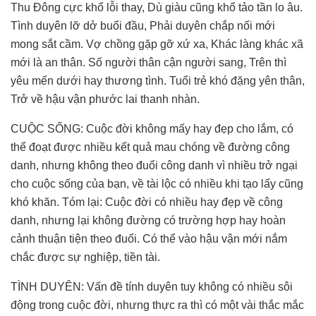
Thu Đông cực khổ lỗi thay, Dù giàu cũng khổ tảo tần lo âu.
Tình duyên lỡ dở buổi đầu, Phải duyên chắp nối mới
mong sắt cầm. Vợ chồng gặp gỡ xứ xa, Khác làng khác xã
mới là an thân. Số người thân cận người sang, Trên thì
yêu mến dưới hay thương tình. Tuổi trẻ khó đặng yên thân,
Trở về hậu vận phước lai thanh nhàn.
CUỘC SỐNG: Cuộc đời không mấy hay đẹp cho lắm, có
thể đoạt được nhiều kết quả mau chóng về đường công
danh, nhưng không theo đuổi công danh vì nhiều trở ngại
cho cuộc sống của bạn, về tài lộc có nhiều khi tạo lấy cũng
khó khăn. Tóm lại: Cuộc đời có nhiều hay đẹp về công
danh, nhưng lại không đường có trường hợp hay hoàn
cảnh thuận tiện theo đuổi. Có thể vào hậu vận mới nắm
chắc được sự nghiệp, tiền tài.
TÌNH DUYÊN: Vấn đề tính duyên tuy không có nhiều sôi
động trong cuộc đời, nhưng thực ra thì có một vài thắc mắc