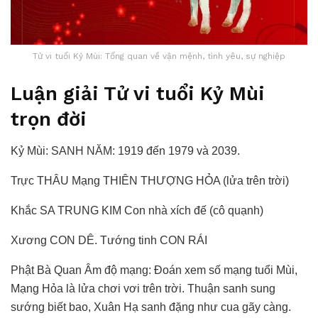
Tử vi tuổi Kỷ Mùi: Tổng quan về vận mệnh, tình yêu, sự nghiệp
Luận giải Tử vi tuổi Kỷ Mùi
trọn đời
Kỷ Mùi: SANH NĂM: 1919 đến 1979 và 2039.
Trực THÂU Mạng THIÊN THƯỢNG HỎA (lửa trên trời)
Khắc SA TRUNG KIM Con nhà xích đế (cô quạnh)
Xương CON DÊ. Tướng tinh CON RÁI
Phật Bà Quan Âm độ mạng: Đoán xem số mạng tuổi Mùi,
Mạng Hỏa là lửa chơi vơi trên trời. Thuận sanh sung
sướng biết bao, Xuân Hạ sanh đặng như cua gãy càng.