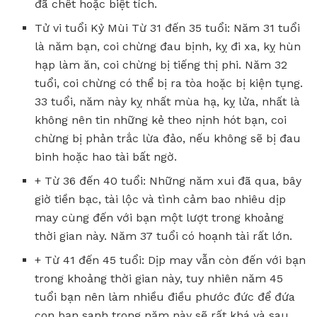
đã chết hoặc biệt tích.
Tử vi tuổi Kỷ Mùi Từ 31 đến 35 tuổi: Năm 31 tuổi
là năm bạn, coi chừng đau bịnh, kỵ đi xa, kỵ hùn
hạp làm ăn, coi chừng bị tiếng thị phi. Năm 32
tuổi, coi chừng có thể bị ra tòa hoặc bị kiện tụng.
33 tuổi, năm này kỵ nhất mùa hạ, kỵ lửa, nhất là
không nên tin những kẻ theo nịnh hót bạn, coi
chừng bị phản trắc lừa đảo, nếu không sẽ bị đau
binh hoặc hao tài bất ngờ.
+ Từ 36 đến 40 tuổi: Những năm xui đã qua, bây
giờ tiền bạc, tài lộc và tình cảm bao nhiêu dịp
may cùng đến với bạn một lượt trong khoảng
thời gian này. Năm 37 tuổi có hoạnh tài rất lớn.
+ Từ 41 đến 45 tuổi: Dịp may vẫn còn đến với bạn
trong khoảng thời gian này, tuy nhiên năm 45
tuổi bạn nên làm nhiều điều phước đức để đứa
con bạn sanh trong năm này sẽ rất khá và sau