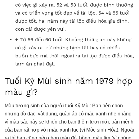
có việc gì xảy ra. 52 và 53 tuổi, được bình thường
và có triển vọng tốt đẹp về tài lộc. 54 và 55 tuổi
được tốt, hai năm này tài lộc điều hòa gia đình,
con cái được yên vui.
+ Từ 56 đến 60 tuổi: Khoảng thời gian này không
có gì xảy ra trừ những bịnh tật hay có nhiều
buồn bực mà thôi, ngoài ra tài lộc được điều hòa,
làm ăn phát đạt.
Tuổi Kỷ Mùi sinh năm 1979 hợp
màu gì?
Màu tương sinh của người tuổi Kỷ Mùi: Bạn nên chọn
những đồ đạc, vật dụng, quần áo có màu xanh nhẹ nhàng
vì màu sắc này sẽ khiến cho bạn thêm tươi mới, bản mệnh
của bạn rất hợp với màu xanh lục (vì Mộc sinh Hỏa). Ngoài
ra thì bạn cũng nên chọn màu đỏ, hồng, màu tím (vì chúng