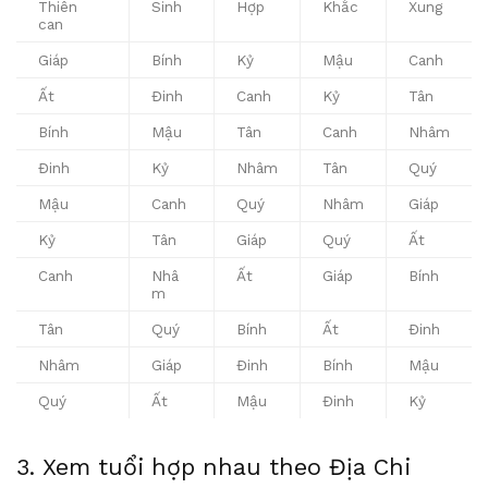
Thiên
Sinh
Hợp
Khắc
Xung
can
Giáp
Bính
Kỷ
Mậu
Canh
Ất
Đinh
Canh
Kỷ
Tân
Bính
Mậu
Tân
Canh
Nhâm
Đinh
Kỷ
Nhâm
Tân
Quý
Mậu
Canh
Quý
Nhâm
Giáp
Kỷ
Tân
Giáp
Quý
Ất
Canh
Nhâ
Ất
Giáp
Bính
m
Tân
Quý
Bính
Ất
Đinh
Nhâm
Giáp
Đinh
Bính
Mậu
Quý
Ất
Mậu
Đinh
Kỷ
3. Xem tuổi hợp nhau theo Địa Chi