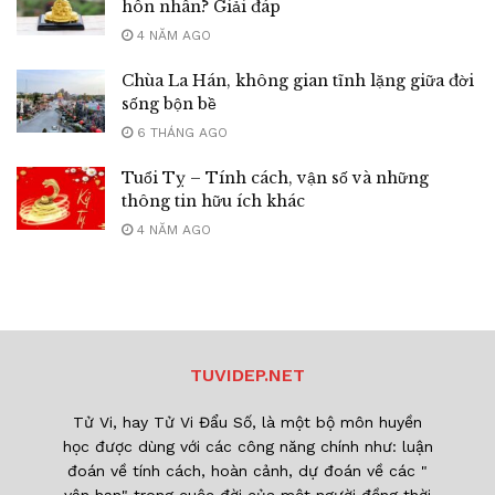
hôn nhân? Giải đáp
4 NĂM AGO
Chùa La Hán, không gian tĩnh lặng giữa đời
sống bộn bề
6 THÁNG AGO
Tuổi Tỵ – Tính cách, vận số và những
thông tin hữu ích khác
4 NĂM AGO
TUVIDEP.NET
Tử Vi, hay Tử Vi Đẩu Số, là một bộ môn huyền
học được dùng với các công năng chính như: luận
đoán về tính cách, hoàn cảnh, dự đoán về các "
vận hạn" trong cuộc đời của một người đồng thời