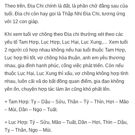
Theo trên, Địa Chi chính là đất, là phần chữ đằng sau của
tuổi. Địa chi còn hay gọi là Thập Nhị Địa Chi, tương ứng
với 12 con giáp.
Khi xem tuổi vợ chồng theo Địa chi thường xét theo các
yếu tố Tam Hợp, Lục Hợp, Lục Hại, Lục Xung,… Xem tuổi
2 người có hợp nhau không nếu hai tuổi thuộc Tam Hợp,
Lục hợp thì tốt, vợ chồng hòa thuận, anh em yêu thương
nhau, gia đình hạnh phúc, công việc phát triển. Còn nếu
thuộc Lục Hại, Lục Xung thì xấu, vợ chồng không hợp tính
nhau, luôn cãi vã do bất đồng quan điểm, gia đạo không
yên ổn, chuyện hợp tác làm ăn cũng khó phất lên.
+ Tam Hợp: Tỵ – Dậu – Sửu, Thân – Tý – Thìn, Hợi – Mão
– Mùi, Dần – Ngọ – Tuất.
+ Lục Hợp: Tý – Sửu, Mão – Tuất, Dần – Hợi, Thìn – Dậu,
Tỵ – Thân, Ngọ – Mùi.