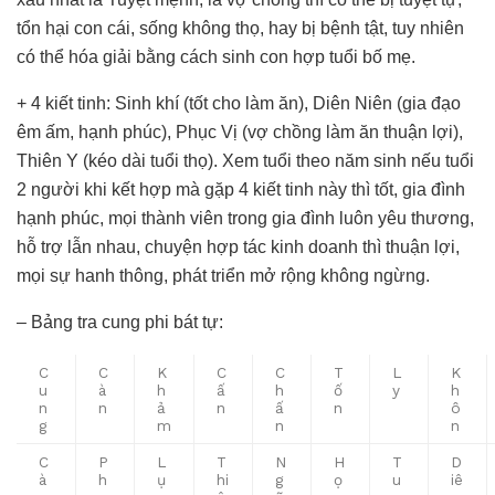
tổn hại con cái, sống không thọ, hay bị bệnh tật, tuy nhiên
có thể hóa giải bằng cách sinh con hợp tuổi bố mẹ.
+ 4 kiết tinh: Sinh khí (tốt cho làm ăn), Diên Niên (gia đạo
êm ấm, hạnh phúc), Phục Vị (vợ chồng làm ăn thuận lợi),
Thiên Y (kéo dài tuổi thọ). Xem tuổi theo năm sinh nếu tuổi
2 người khi kết hợp mà gặp 4 kiết tinh này thì tốt, gia đình
hạnh phúc, mọi thành viên trong gia đình luôn yêu thương,
hỗ trợ lẫn nhau, chuyện hợp tác kinh doanh thì thuận lợi,
mọi sự hanh thông, phát triển mở rộng không ngừng.
– Bảng tra cung phi bát tự:
C
C
K
C
C
T
L
K
u
à
h
ấ
h
ố
y
h
n
n
ả
n
ấ
n
ô
g
m
n
n
C
P
L
T
N
H
T
D
à
h
ụ
hi
g
ọ
u
iê