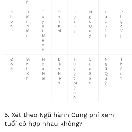
h
K
D
T
Si
H
N
L
P
h
iê
u
n
ọ
g
ụ
h
ô
n
y
h
a
ũ
c
ụ
n
N
ệ
K
H
Q
S
c
iê
t
hí
ại
u
á
V
n
M
ỷ
t
ị
ệ
n
h
Đ
Si
H
D
T
L
N
T
o
n
ọ
iê
u
ụ
g
hi
ài
h
a
n
y
c
ũ
ê
K
H
N
ệ
S
Q
n
hí
ại
iê
t
á
u
Y
n
M
t
ỷ
ệ
n
h
5. Xét theo Ngũ hành Cung phi xem
tuổi có hợp nhau không?