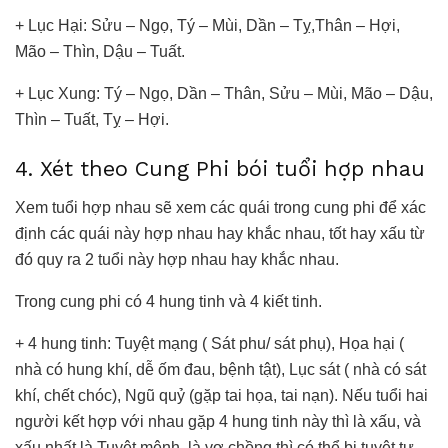
+ Lục Hại: Sửu – Ngọ, Tý – Mùi, Dần – Tỵ,Thân – Hợi,
Mão – Thìn, Dậu – Tuất.
+ Lục Xung: Tý – Ngọ, Dần – Thân, Sửu – Mùi, Mão – Dậu,
Thìn – Tuất, Tỵ – Hợi.
4. Xét theo Cung Phi bói tuổi hợp nhau
Xem tuổi hợp nhau sẽ xem các quái trong cung phi để xác
định các quái này hợp nhau hay khắc nhau, tốt hay xấu từ
đó quy ra 2 tuổi này hợp nhau hay khắc nhau.
Trong cung phi có 4 hung tinh và 4 kiết tinh.
+ 4 hung tinh: Tuyệt mạng ( Sát phu/ sát phụ), Họa hại (
nhà có hung khí, dễ ốm đau, bệnh tật), Lục sát ( nhà có sát
khí, chết chóc), Ngũ quỷ (gặp tai họa, tai nạn). Nếu tuổi hai
người kết hợp với nhau gặp 4 hung tinh này thì là xấu, và
xấu nhất là Tuyệt mệnh, là vợ chồng thì có thể bị tuyệt tự,