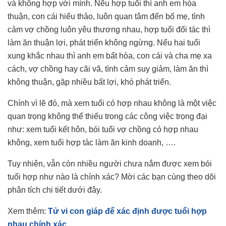
và không hợp với mình. Nếu hợp tuổi thì anh em hòa
thuận, con cái hiếu thảo, luôn quan tâm đến bố mẹ, tình
cảm vợ chồng luôn yêu thương nhau, hợp tuổi đối tác thì
làm ăn thuận lợi, phát triển không ngừng. Nếu hai tuổi
xung khắc nhau thì anh em bất hòa, con cái và cha mẹ xa
cách, vợ chồng hay cãi vã, tình cảm suy giảm, làm ăn thì
không thuận, gặp nhiều bất lợi, khó phát triển.
Chính vì lẽ đó, mà xem tuổi có hợp nhau không là một việc
quan trọng không thể thiếu trong các công việc trọng đại
như:
xem tuổi kết hôn
,
bói tuổi vợ chồng
có hợp nhau
không, xem tuổi hợp tác làm ăn kinh doanh, ….
Tuy nhiên, vẫn còn nhiều người chưa nắm được xem bói
tuổi hợp như nào là chính xác? Mời các bạn cùng theo dõi
phân tích chi tiết dưới đây.
Xem thêm:
Tử vi con giáp để xác định được tuổi hợp
nhau chính xác