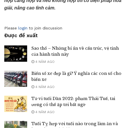
hợp càng hợp và nếu không hợp thì có biện pháp hóa
giải, nâng cao tình cảm.
Please
login
to join discussion
Được đề xuất
Sao thổ – Những bí ẩn về cấu trúc, vệ tinh
của hành tinh này
4 NĂM AGO
Biển số xe đẹp là gì? Ý nghĩa các con số cho
biển xe
4 NĂM AGO
Tử vi tuổi Dần 2022: phạm Thái Tuế, tai
ương có thể ập tới bất ngờ
4 NĂM AGO
Tuổi Tỵ hợp với tuổi nào trong làm ăn và