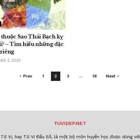
 thuộc Sao Thái Bạch kỵ
ì? – Tìm hiểu những đặc
 riêng
NG 2, 2023
Prev
1
2
3
…
18
Next
TUVIDEP.NET
Tử Vi, hay Tử Vi Đẩu Số, là một bộ môn huyền học được dùng với