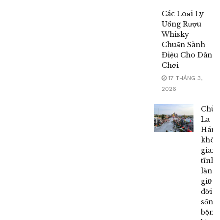
Các Loại Ly
Uống Rượu
Whisky
Chuẩn Sành
Điệu Cho Dân
Chơi
17 THÁNG 3,
2026
Chùa
La
Hán,
khôn
gian
tĩnh
lặng
giữa
đời
sống
bộn