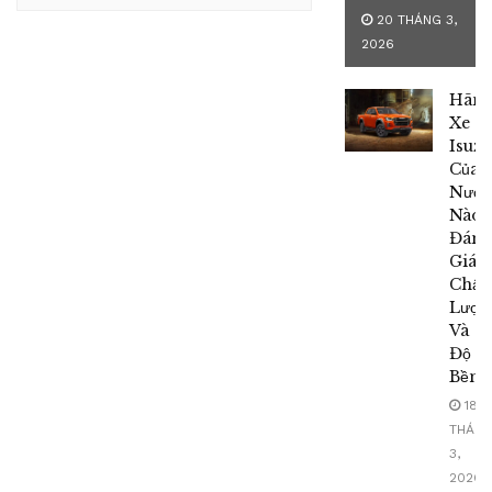
20 THÁNG 3,
2026
Hãn
Xe
Isuzu
Của
Nước
Nào?
Đán
Giá
Chất
Lượn
Và
Độ
Bền
18
THÁN
3,
2026