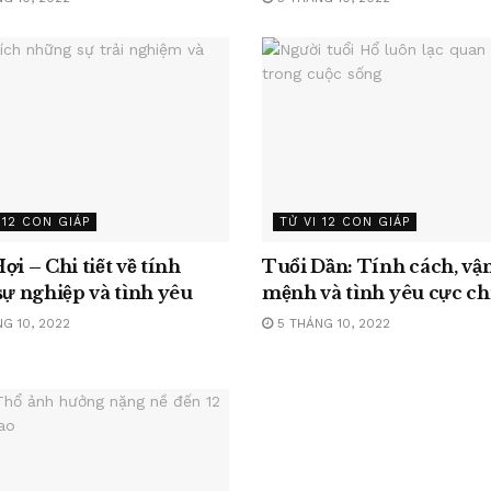
 12 CON GIÁP
TỬ VI 12 CON GIÁP
ợi – Chi tiết về tính
Tuổi Dần: Tính cách, vậ
sự nghiệp và tình yêu
mệnh và tình yêu cực chi
G 10, 2022
5 THÁNG 10, 2022