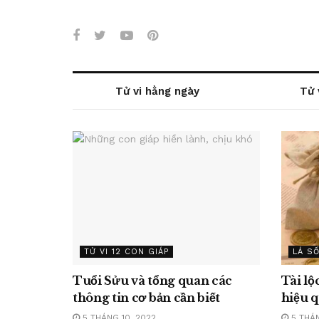
Tử vi hằng ngày
Tử 
TỬ VI 12 CON GIÁP
LÁ SỐ
Tuổi Sửu và tổng quan các
Tài lộ
thông tin cơ bản cần biết
hiệu 
5 THÁNG 10, 2022
5 THÁN