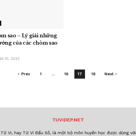
òm sao – Lý giải những
ưởng của các chòm sao
G 10, 2022
Prev
1
…
16
17
18
Next
TUVIDEP.NET
Tử Vi, hay Tử Vi Đẩu Số, là một bộ môn huyền học được dùng với