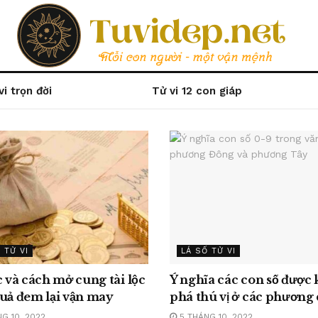
vi trọn đời
Tử vi 12 con giáp
 TỬ VI
LÁ SỐ TỬ VI
c và cách mở cung tài lộc
Ý nghĩa các con số được
quả đem lại vận may
phá thú vị ở các phương 
G 10, 2022
5 THÁNG 10, 2022