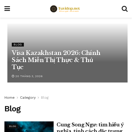
BLOG
Visa Kazakhstan 2026: Chính
Sách Miễn Thị Thực & Thủ
Tục
20 THÁNG 3, 2026
Home
Category
Blog
Blog
Cung Song Ngư: tìm hiểu ý
BLOG
nghĩa, tính cách đặc trưng