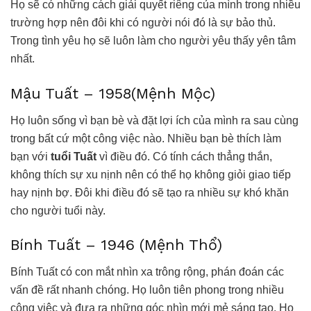
Họ sẽ có những cách giải quyết riêng của mình trong nhiều
trường hợp nên đôi khi có người nói đó là sự bảo thủ.
Trong tình yêu họ sẽ luôn làm cho người yêu thấy yên tâm
nhất.
Mậu Tuất – 1958(Mệnh Mộc)
Họ luôn sống vì bạn bè và đặt lợi ích của mình ra sau cùng
trong bất cứ một công việc nào. Nhiều bạn bè thích làm
bạn với
tuổi Tuất
vì điều đó. Có tính cách thẳng thắn,
không thích sự xu nịnh nên có thể họ không giỏi giao tiếp
hay nịnh bợ. Đôi khi điều đó sẽ tạo ra nhiều sự khó khăn
cho người tuổi này.
Bính Tuất – 1946 (Mệnh Thổ)
Bính Tuất có con mắt nhìn xa trông rộng, phán đoán các
vấn đề rất nhanh chóng. Họ luôn tiên phong trong nhiều
công việc và đưa ra những góc nhìn mới mẻ sáng tạo. Họ