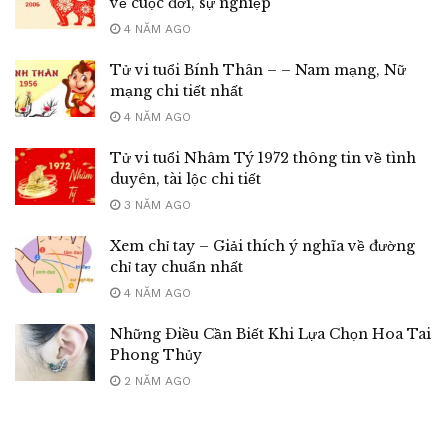
về cuộc đời, sự nghiệp
4 NĂM AGO
Tử vi tuổi Bính Thân – – Nam mạng, Nữ
mạng chi tiết nhất
4 NĂM AGO
Tử vi tuổi Nhâm Tý 1972 thông tin về tình
duyên, tài lộc chi tiết
3 NĂM AGO
Xem chỉ tay – Giải thích ý nghĩa về đường
chỉ tay chuẩn nhất
4 NĂM AGO
Những Điều Cần Biết Khi Lựa Chọn Hoa Tai
Phong Thủy
2 NĂM AGO