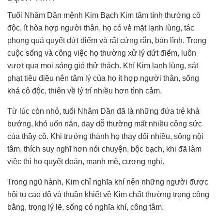
Tuổi Nhâm Dần mệnh Kim Bạch Kim tâm tính thường cô
độc, ít hòa hợp người thân, họ có vẻ mặt lạnh lùng, tác
phong quả quyết dứt điểm và rất cứng rắn, bản lĩnh. Trong
cuộc sống và công việc họ thường xử lý dứt điểm, luôn
vượt qua mọi sóng gió thử thách. Khí Kim lạnh lùng, sát
phạt tiêu điều nên tâm lý của họ ít hợp người thân, sống
khá cô độc, thiên về lý trí nhiều hơn tình cảm.
Từ lúc còn nhỏ, tuổi Nhâm Dần đã là những đứa trẻ khá
bướng, khó uốn nắn, dạy dỗ thường mất nhiều công sức
của thầy cô. Khi trưởng thành họ thay đổi nhiều, sống nội
tâm, thích suy nghĩ hơn nói chuyện, bộc bạch, khi đã làm
việc thì họ quyết đoán, mạnh mẽ, cương nghị.
Trong ngũ hành, Kim chỉ nghĩa khí nên những người được
hội tụ cao độ và thuần khiết về Kim chất thường trọng công
bằng, trọng lý lẽ, sống có nghĩa khí, công tâm.