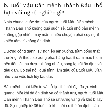
b. Tuổi Mậu Dần mệnh Thành Đầu Thổ
hợp với nghề nghiệp gì?
Nhìn chung, cuộc đời của người tuổi Mậu Dần mệnh
Thành Đầu Thổ không quá suôn sẻ, tuổi nhỏ bản mệnh
không gặp nhiều may mắn, nhiều chuyện phải suy nghĩ
khiến tâm trí không ổn định.
Đường công danh, sự nghiệp lên xuống, trầm bổng thất
thường. Vì thiếu sự xông pha, hăng hái, ít dám mạo hiểm
nên tiền tài thu được không nhiều, song lại rất ổn định và
đều đặn. Có thể nói, quá trình làm giàu của tuổi Mậu Dần
nhờ vào việc tích lũy lâu dài.
Bản mệnh phải kiên trì và nỗ lực thì mới đạt được vinh
quang. Một khi đã ổn định và có thành tựu, người tuổi Mậu
Dần mệnh Thành Đầu Thổ sẽ rất vững vàng và khó bị lay
đổ. Sự nghiệp từ 36 tuổi trở khi mới có thể ổn định, cần