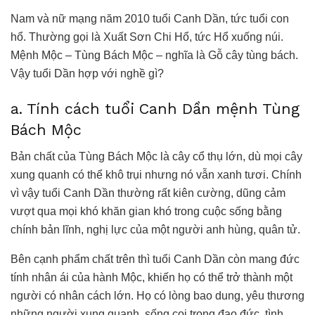
Nam và nữ mạng năm 2010 tuổi Canh Dần, tức tuổi con
hổ. Thường gọi là Xuất Sơn Chi Hổ, tức Hổ xuống núi.
Mệnh Mộc – Tùng Bách Mộc – nghĩa là Gỗ cây tùng bách.
Vậy tuổi Dần hợp với nghề gì?
a. Tính cách tuổi Canh Dần mệnh Tùng
Bách Mộc
Bản chất của Tùng Bách Mộc là cây cổ thụ lớn, dù mọi cây
xung quanh có thể khô trụi nhưng nó vẫn xanh tươi. Chính
vì vậy tuổi Canh Dần thường rất kiên cường, dũng cảm
vượt qua mọi khó khăn gian khó trong cuộc sống bằng
chính bản lĩnh, nghị lực của một người anh hùng, quân tử.
Bên cạnh phẩm chất trên thì tuổi Canh Dần còn mang đức
tính nhân ái của hành Mộc, khiến họ có thể trở thành một
người có nhân cách lớn. Họ có lòng bao dung, yêu thương
những người xung quanh, sống coi trọng đạo đức, tình