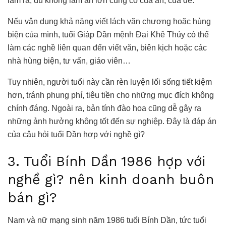
làm ra, dù không làm ăn lớn cũng có của ăn, của để.
Nếu vận dụng khả năng viết lách văn chương hoặc hùng
biện của mình, tuổi Giáp Dần mệnh Đại Khê Thủy có thể
làm các nghề liên quan đến viết văn, biên kịch hoặc các
nhà hùng biện, tư vấn, giáo viên…
Tuy nhiên, người tuổi này cần rèn luyện lối sống tiết kiệm
hơn, tránh phung phí, tiêu tiền cho những mục đích không
chính đáng. Ngoài ra, bản tính đào hoa cũng dễ gây ra
những ảnh hưởng không tốt đến sự nghiệp. Đây là đáp án
của câu hỏi tuổi Dần hợp với nghề gì?
3. Tuổi Bính Dần 1986 hợp với
nghề gì? nên kinh doanh buôn
bán gì?
Nam và nữ mạng sinh năm 1986 tuổi Bính Dần, tức tuổi