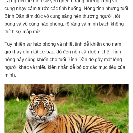
Là người thể hiện sự yêu ghét rõ ràng nhưng cũng vô
cùng nhạy cảm trước các tình huống. Nóng tính nhưng tuổi
Bính Dần tâm đức vô cùng sáng nên thương người, tốt
bụng và vô cùng hào phóng, rõ ràng và minh bạch không
thích sự mập mờ.
Tuy nhiên sự hào phóng và nhiệt tình dễ khiến cho nam
giới hay dính tật cờ bạc, đỏ đen nên cần kiềm chế. Tính
nóng nảy cũng khiến cho tuổi Bính Dần dễ gây mất lòng
người khác và thiếu kiên nhẫn dễ bỏ dở các mục tiêu của
mình.