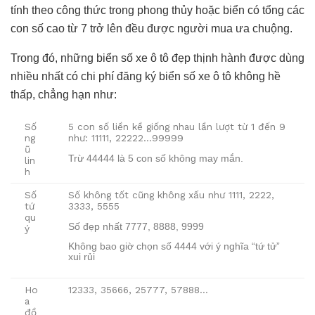
tính theo công thức trong phong thủy hoặc biển có tổng các
con số cao từ 7 trở lên đều được người mua ưa chuộng.
Trong đó, những biển số xe ô tô đẹp thịnh hành được dùng
nhiều nhất có chi phí
đăng ký biển số xe ô tô
không hề
thấp, chẳng hạn như:
Số
5 con số liền kề giống nhau lần lượt từ 1 đến 9
ng
như: 11111, 22222…99999
ũ
Trừ 44444 là 5 con số không may mắn.
lin
h
Số
Số không tốt cũng không xấu như 1111, 2222,
tứ
3333, 5555
qu
Số đẹp nhất 7777, 8888, 9999
ý
Không bao giờ chọn số 4444 với ý nghĩa “tứ tử”
xui rủi
Ho
12333, 35666, 25777, 57888…
a
đồ