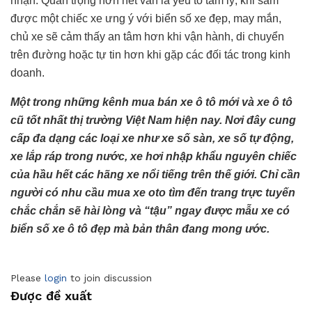
nhận. Quan trọng hơn hết vẫn là yếu tố tâm lý, khi sắm
được một chiếc xe ưng ý với biển số xe đẹp, may mắn,
chủ xe sẽ cảm thấy an tâm hơn khi vận hành, di chuyển
trên đường hoặc tự tin hơn khi gặp các đối tác trong kinh
doanh.
Một trong những kênh mua bán xe ô tô mới và xe ô tô
cũ tốt nhất thị trường Việt Nam hiện nay. Nơi đây cung
cấp đa dạng các loại xe như xe số sàn, xe số tự động,
xe lắp ráp trong nước, xe hơi nhập khẩu nguyên chiếc
của hầu hết các hãng xe nổi tiếng trên thế giới. Chỉ cần
người có nhu cầu mua xe oto tìm đến trang trực tuyến
chắc chắn sẽ hài lòng và “tậu” ngay được mẫu xe có
biển số xe ô tô đẹp mà bản thân đang mong ước.
Please
login
to join discussion
Được đề xuất