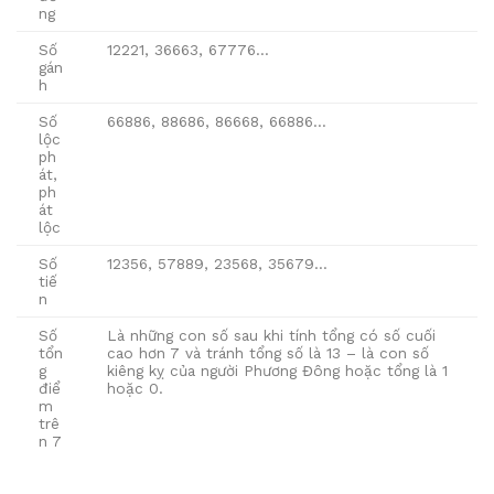
ng
Số
12221, 36663, 67776…
gán
h
Số
66886, 88686, 86668, 66886…
lộc
ph
át,
ph
át
lộc
Số
12356, 57889, 23568, 35679…
tiế
n
Số
Là những con số sau khi tính tổng có số cuối
tổn
cao hơn 7 và tránh tổng số là 13 – là con số
g
kiêng kỵ của người Phương Đông hoặc tổng là 1
điể
hoặc 0.
m
trê
n 7