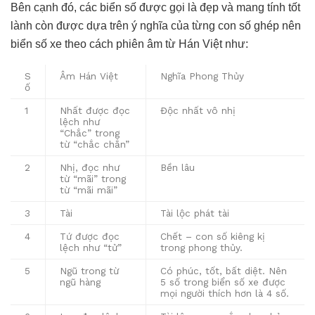
Bên cạnh đó, các biển số được gọi là đẹp và mang tính tốt
lành còn được dựa trên ý nghĩa của từng con số ghép nên
biển số xe theo cách phiên âm từ Hán Việt như:
S
Âm Hán Việt
Nghĩa Phong Thủy
ố
1
Nhất được đọc
Độc nhất vô nhị
lệch như
“Chắc” trong
từ “chắc chắn”
2
Nhị, đọc như
Bền lâu
từ “mãi” trong
từ “mãi mãi”
3
Tài
Tài lộc phát tài
4
Tứ được đọc
Chết – con số kiêng kị
lệch như “tử”
trong phong thủy.
5
Ngũ trong từ
Có phúc, tốt, bất diệt. Nên
ngũ hàng
5 số trong biển số xe được
mọi người thích hơn là 4 số.