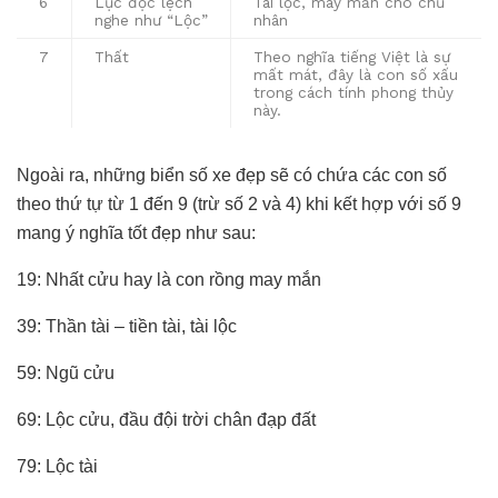
6
Lục đọc lệch
Tài lộc, may mắn cho chủ
nghe như “Lộc”
nhân
7
Thất
Theo nghĩa tiếng Việt là sự
mất mát, đây là con số xấu
trong cách tính phong thủy
này.
Ngoài ra, những biển số xe đẹp sẽ có chứa các con số
theo thứ tự từ 1 đến 9 (trừ số 2 và 4) khi kết hợp với số 9
mang ý nghĩa tốt đẹp như sau:
19: Nhất cửu hay là con rồng may mắn
39: Thần tài – tiền tài, tài lộc
59: Ngũ cửu
69: Lộc cửu, đầu đội trời chân đạp đất
79: Lộc tài