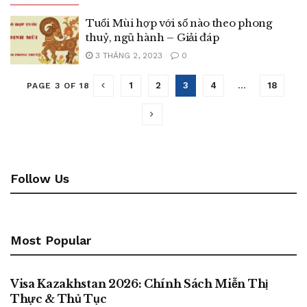
Tuổi Mùi hợp với số nào theo phong
thuỷ, ngũ hành – Giải đáp
3 THÁNG 2, 2023
0
1
2
3
4
…
18
PAGE 3 OF 18
Follow Us
Most Popular
BLOG
Visa Kazakhstan 2026: Chính Sách Miễn Thị
Thực & Thủ Tục