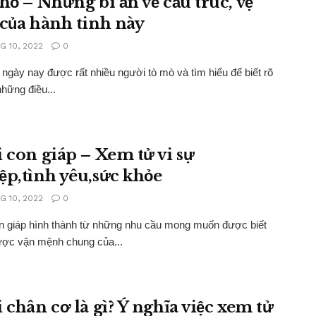
thổ – Những bí ẩn về cấu trúc, vệ
 của hành tinh này
G 10, 2022
0
ngày nay được rất nhiều người tò mò và tìm hiểu để biết rõ
hững điều...
i con giáp – Xem tử vi sự
ệp,tình yêu,sức khỏe
G 10, 2022
0
n giáp hình thành từ những nhu cầu mong muốn được biết
ược vận mệnh chung của...
 chân cơ là gì? Ý nghĩa việc xem tử