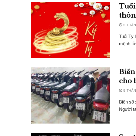
Tuổi
thôn
5 THÁN
Tuổi Tỵ 
mệnh tử 
Biển 
cho 
5 THÁN
Biển số 
Người ta