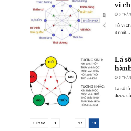
vi ch
5 THÁN
Tử vi ch
ít nhất...
Lá s
hành
5 THÁN
Lá số tử
được cả 
Prev
1
…
17
18