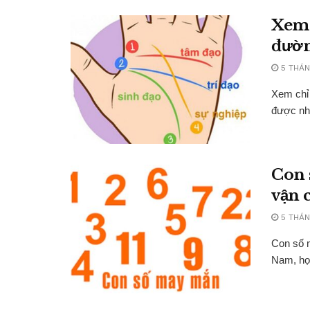
Xem c
đườn
5 THÁN
Xem chỉ 
được nhi
Con 
vận 
5 THÁN
Con số m
Nam, họ 