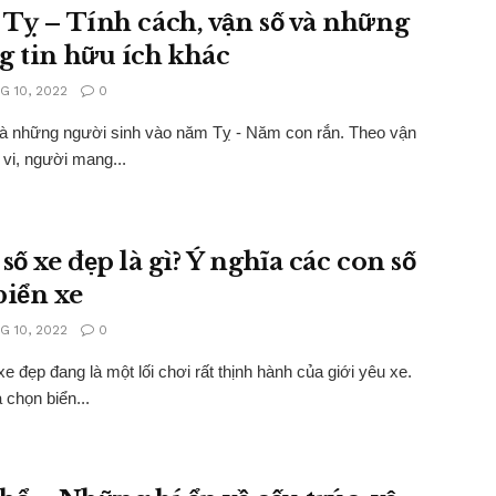
 Tỵ – Tính cách, vận số và những
g tin hữu ích khác
G 10, 2022
0
là những người sinh vào năm Tỵ - Năm con rắn. Theo vận
vi, người mang...
số xe đẹp là gì? Ý nghĩa các con số
biển xe
G 10, 2022
0
xe đẹp đang là một lối chơi rất thịnh hành của giới yêu xe.
 chọn biển...