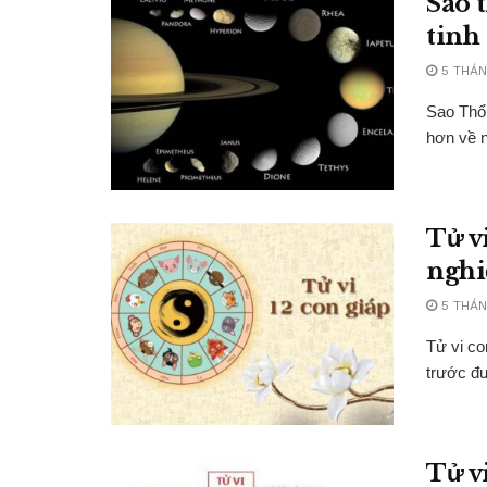
Sao 
tinh
5 THÁN
Sao Thổ 
hơn về n
Tử v
nghi
5 THÁN
Tử vi co
trước đ
Tử vi