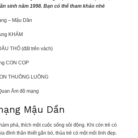
Dần sinh năm 1998. Bạn có thể tham khảo nhé
ng – Mậu Dần
ung KHẢM
U THỔ (đất trên vách)
ng CON CỌP
 CON THUỒNG LUỒNG
Quan Âm độ mạng
ạng Mậu Dần
hám phá, thích một cuộc sống sôi động. Khi còn trẻ có
a đình thân thiết gắn bó, thủa trẻ có một mối tình đẹp.