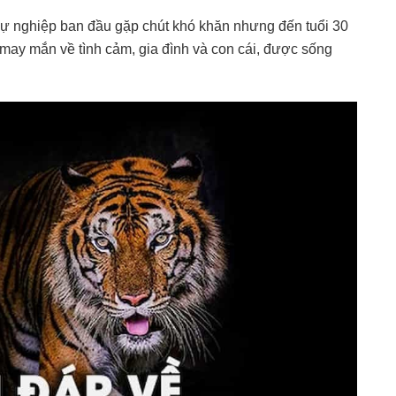
sự nghiệp ban đầu gặp chút khó khăn nhưng đến tuổi 30
à may mắn về tình cảm, gia đình và con cái, được sống