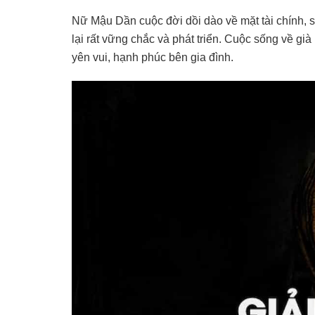
Nữ Mậu Dần cuộc đời dồi dào về mặt tài chính, 
lại rất vững chắc và phát triển. Cuộc sống về gi
yên vui, hạnh phúc bên gia đình.