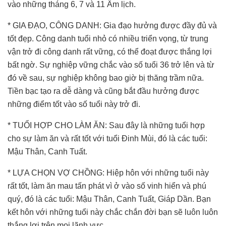
vào những tháng 6, 7 và 11 Âm lịch.
* GIA ĐẠO, CÔNG DANH: Gia đạo hưởng được đầy đủ và
tốt đẹp. Công danh tuổi nhỏ có nhiều triển vọng, từ trung
vận trở đi công danh rất vững, có thể đoạt được thắng lợi
bất ngờ. Sự nghiệp vững chắc vào số tuổi 36 trở lên và từ
đó về sau, sự nghiệp không bao giờ bị thăng trầm nữa.
Tiền bạc tạo ra dễ dàng và cũng bắt đầu hưởng được
những điểm tốt vào số tuổi này trở đi.
* TUỔI HỢP CHO LÀM ĂN: Sau đây là những tuổi hợp
cho sự làm ăn và rất tốt với tuổi Đinh Mùi, đó là các tuổi:
Mậu Thân, Canh Tuất.
* LỰA CHỌN VỢ CHỒNG: Hiệp hôn với những tuổi này
rất tốt, làm ăn mau tấn phát vì ở vào số vinh hiển và phú
quý, đó là các tuổi: Mậu Thân, Canh Tuất, Giáp Dần. Bạn
kết hôn với những tuổi này chắc chắn đời bạn sẽ luôn luôn
thắng lợi trên mọi lãnh vực.