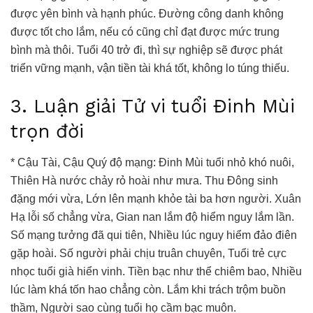
được yên bình và hạnh phúc. Đường công danh không
được tốt cho lắm, nếu có cũng chỉ đạt được mức trung
bình mà thôi. Tuổi 40 trở đi, thì sự nghiệp sẽ được phát
triển vững mạnh, vận tiền tài khá tốt, không lo túng thiếu.
3. Luận giải Tử vi tuổi Đinh Mùi
trọn đời
* Cậu Tài, Cậu Quý độ mạng: Đinh Mùi tuổi nhỏ khó nuôi,
Thiên Hà nước chảy rỏ hoài như mưa. Thu Đông sinh
đặng mới vừa, Lớn lên mạnh khỏe tài ba hơn người. Xuân
Hạ lỗi số chẳng vừa, Gian nan lắm độ hiểm nguy lắm lần.
Số mạng tưởng đã qui tiên, Nhiều lúc nguy hiểm đảo điên
gặp hoài. Số người phải chịu truân chuyên, Tuổi trẻ cực
nhọc tuổi già hiển vinh. Tiền bạc như thể chiêm bao, Nhiều
lúc làm khá tốn hao chẳng còn. Lắm khi trách trộm buồn
thầm, Người sao cùng tuổi họ cầm bạc muôn.