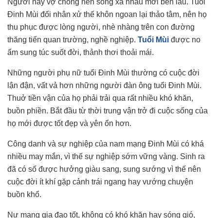
Người này vợ chồng nên sống xa nhau mới bền lâu. Tuồi
Đinh Mùi đối nhân xử thế khôn ngoan lại thảo tâm, nên họ
thu phục được lòng người, nhè nhàng trên con đường
thăng tiến quan trường, nghề nghiệp.
Tuổi Mùi
được no
ấm sung túc suốt đời, thảnh thơi thoải mái.
Những người phụ nữ tuổi Đinh Mùi thường có cuộc đời
lận đận, vất vả hơn những người đàn ông tuổi Đinh Mùi.
Thuở tiền vận của họ phải trải qua rất nhiều khó khăn,
buồn phiền. Bắt đầu từ thời trung vận trở đi cuộc sống của
họ mới được tốt đẹp và yên ổn hơn.
Công danh và sự nghiệp của nam mạng Đinh Mùi có khá
nhiều may mắn, vì thế sự nghiệp sớm vững vàng. Sinh ra
đã có số được hưởng giàu sang, sung sướng vì thế nên
cuộc đời ít khí gặp cảnh trái ngang hay vướng chuyện
buồn khổ.
Nư mạng gia đạo tốt, không có khó khăn hay sóng gió,