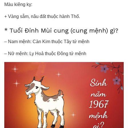
Màu kiêng kỵ:
+ Vàng sẫm, nâu đất thuộc hành Thổ.
* Tuổi Đinh Mùi cung (cung mệnh) gì?
– Nam mệnh: Càn Kim thuộc Tây tứ mệnh
– Nữ mệnh: Ly Hoả thuộc Đông tứ mệnh