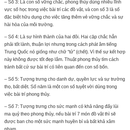
– Số 3: Là con số vững chắc, phong thủy dùng nhiều lĩnh
vực số học trong việc bài trí các đồ vật, và con số 3 là số
đặc biệt hữu dụng cho việc tăng thêm vẻ vững chắc và sự
hài hòa của môi trường.
– Số 4: Là sự hình thành của hai đôi. Hai cặp chắc hẳn
phải tốt lành, thuận lợi nhưng trong cách phát âm tiếng
Trung Quốc nó giống như chữ “tử” (chết). Vì thế sự kết hợp
này không được tốt đẹp lắm. Thuật phong thủy tìm cách
tránh bất cứ sự bài trí có liên quan đến con số bốn.
– Số 5: Tượng trưng cho danh dự, quyền lực và sự trường
thọ, bất diệt. Số năm là một con số tuyệt vời dùng trong
việc bài trí phong thủy.
– Số 7: Tượng trưng cho sức mạnh có khả năng đẩy lùi
ma quỷ theo phong thủy, nếu bài trí 7 món đồ vật thì sẽ
được ban cho một sức mạnh huyền bí và bất khả xâm
phạm.