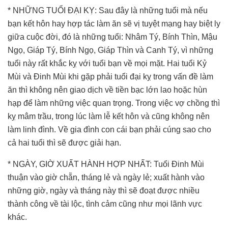
* NHỮNG TUỔI ĐẠI KỴ: Sau đây là những tuổi mà nếu
bạn kết hôn hay hợp tác làm ăn sẽ vị tuyệt mạng hay biệt ly
giữa cuộc đời, đó là những tuổi: Nhâm Tý, Bính Thìn, Mậu
Ngọ, Giáp Tý, Bính Ngọ, Giáp Thìn và Canh Tý, vì những
tuổi này rất khắc kỵ với tuổi bạn về mọi mặt. Hai tuổi Kỷ
Mùi và Đinh Mùi khi gặp phải tuổi đại kỵ trong vấn đề làm
ăn thì không nên giao dịch về tiền bạc lớn lao hoặc hùn
hạp để làm những việc quan trọng. Trong việc vợ chồng thì
kỵ mâm trầu, trong lúc làm lễ kết hôn và cũng không nên
làm linh đình. Về gia đình con cái bạn phải cúng sao cho
cả hai tuổi thì sẽ được giải hạn.
* NGÀY, GIỜ XUẤT HÀNH HỢP NHẤT: Tuổi Đinh Mùi
thuận vào giờ chẵn, tháng lẻ và ngày lẻ; xuất hành vào
những giờ, ngày và tháng này thì sẽ đoạt được nhiều
thành công về tài lộc, tình cảm cũng như mọi lãnh vực
khác.