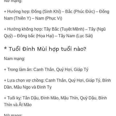
Nữ mạng:
+ Hướng hợp: Đông (Sinh Khí) – Bắc (Phúc Đức) – Đông
Nam (Thiên Y) – Nam (Phục Vị)
+ Hướng không hợp: Tây Bắc (Tuyệt Mệnh) – Tây (Ngũ
Quỷ) – Đông bắc (Họa Hại) – Tây Nam (Lục Sát)
* Tuổi Đinh Mùi hợp tuổi nào?
Nam mạng:
+ Trong làm ăn: Canh Thân, Quý Hợi, Giáp Tý
+ Lựa chọn vợ chồng: Canh Thân, Quý Hợi, Giáp Tý, Bính
Dần, Mậu Ngọ và Đinh Tỵ
+ Tuổi kỵ: Tân Dậu, Đinh Mão, Mậu Thìn, Quý Dậu, Bính
Thìn và Ất Mão
Nữ mạng: