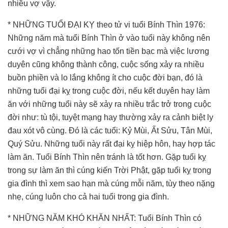
nhiều vợ vậy.
* NHỮNG TUỔI ĐẠI KỴ theo tử vi tuổi Bính Thìn 1976:
Những năm mà tuổi Bính Thìn ở vào tuổi này không nên
cưới vợ vì chẳng những hao tốn tiền bạc mà việc lương
duyên cũng không thành công, cuộc sống xảy ra nhiều
buồn phiền và lo lắng không ít cho cuộc đời bạn, đó là
những tuổi đại kỵ trong cuộc đời, nếu kết duyên hay làm
ăn với những tuổi này sẽ xảy ra nhiều trắc trở trong cuộc
đời như: tù tội, tuyệt mạng hay thường xảy ra cảnh biệt ly
đau xót vô cùng. Đó là các tuổi: Kỷ Mùi, Ất Sửu, Tân Mùi,
Quý Sửu. Những tuổi này rất đại kỵ hiệp hôn, hay hợp tác
làm ăn. Tuổi Bính Thìn nên tránh là tốt hơn. Gặp tuổi kỵ
trong sự làm ăn thì cúng kiến Trời Phật, gặp tuổi kỵ trong
gia đình thì xem sao hạn mà cúng mỗi năm, tùy theo nặng
nhẹ, cúng luôn cho cả hai tuổi trong gia đình.
* NHỮNG NĂM KHÓ KHĂN NHẤT: Tuổi Bính Thìn có