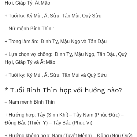
Hợi, Giáp Tý, Ất Mão
+ Tuổi kỵ: Kỷ Mùi, Ất Sửu, Tân Mùi, Quý Sửu
– Nữ mệnh Bính Thìn :
+ Trong làm ăn: Đinh Tỵ, Mậu Ngọ và Tân Dậu
+ Lựa chọn vợ chồng: Đinh Tỵ, Mậu Ngọ, Tân Dậu, Quý
Hợi, Giáp Tý và Ất Mão
+ Tuổi kỵ: Kỷ Mùi, Ất Sửu, Tân Mùi và Quý Sửu
* Tuổi Bính Thìn hợp với hướng nào?
– Nam mệnh Bính Thìn
+ Hướng hợp: Tây (Sinh Khí) – Tây Nam (Phúc Đức) –
Đông Bắc (Thiên Y) – Tây Bắc (Phục Vị)
+ Hướng không hợp: Nam (Tuyệt Mệnh) – Đông (Ngũ Quỷ)