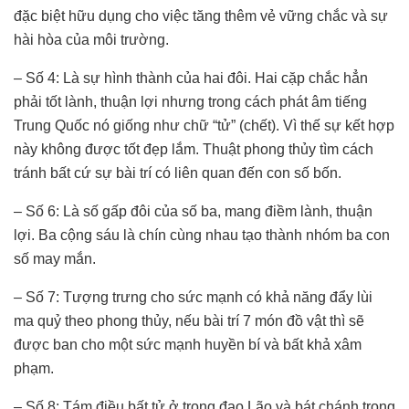
đặc biệt hữu dụng cho việc tăng thêm vẻ vững chắc và sự
hài hòa của môi trường.
– Số 4: Là sự hình thành của hai đôi. Hai cặp chắc hẳn
phải tốt lành, thuận lợi nhưng trong cách phát âm tiếng
Trung Quốc nó giống như chữ “tử” (chết). Vì thế sự kết hợp
này không được tốt đẹp lắm. Thuật phong thủy tìm cách
tránh bất cứ sự bài trí có liên quan đến con số bốn.
– Số 6: Là số gấp đôi của số ba, mang điềm lành, thuận
lợi. Ba cộng sáu là chín cùng nhau tạo thành nhóm ba con
số may mắn.
– Số 7: Tượng trưng cho sức mạnh có khả năng đẩy lùi
ma quỷ theo phong thủy, nếu bài trí 7 món đồ vật thì sẽ
được ban cho một sức mạnh huyền bí và bất khả xâm
phạm.
– Số 8: Tám điều bất tử ở trong đạo Lão và bát chánh trong