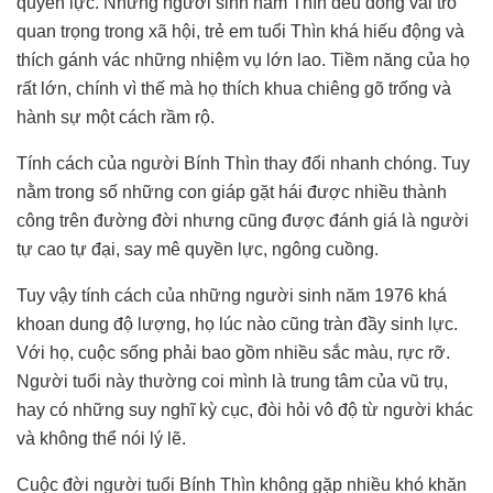
quyền lực. Những người sinh năm Thìn đều đóng vai trò
quan trọng trong xã hội, trẻ em tuổi Thìn khá hiếu động và
thích gánh vác những nhiệm vụ lớn lao. Tiềm năng của họ
rất lớn, chính vì thế mà họ thích khua chiêng gõ trống và
hành sự một cách rầm rộ.
Tính cách của người Bính Thìn thay đổi nhanh chóng. Tuy
nằm trong số những con giáp gặt hái được nhiều thành
công trên đường đời nhưng cũng được đánh giá là người
tự cao tự đại, say mê quyền lực, ngông cuồng.
Tuy vậy tính cách của những người sinh năm 1976 khá
khoan dung độ lượng, họ lúc nào cũng tràn đầy sinh lực.
Với họ, cuộc sống phải bao gồm nhiều sắc màu, rực rỡ.
Người tuổi này thường coi mình là trung tâm của vũ trụ,
hay có những suy nghĩ kỳ cục, đòi hỏi vô độ từ người khác
và không thể nói lý lẽ.
Cuộc đời người tuổi Bính Thìn không gặp nhiều khó khăn