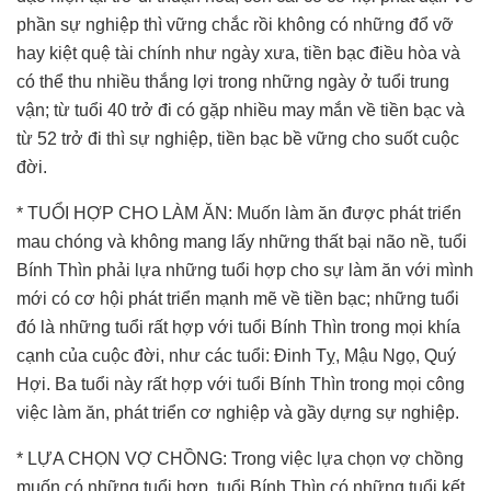
phần sự nghiệp thì vững chắc rồi không có những đổ vỡ
hay kiệt quệ tài chính như ngày xưa, tiền bạc điều hòa và
có thể thu nhiều thắng lợi trong những ngày ở tuổi trung
vận; từ tuổi 40 trở đi có gặp nhiều may mắn về tiền bạc và
từ 52 trở đi thì sự nghiệp, tiền bạc bề vững cho suốt cuộc
đời.
* TUỔI HỢP CHO LÀM ĂN: Muốn làm ăn được phát triển
mau chóng và không mang lấy những thất bại não nề, tuổi
Bính Thìn phải lựa những tuổi hợp cho sự làm ăn với mình
mới có cơ hội phát triển mạnh mẽ về tiền bạc; những tuổi
đó là những tuổi rất hợp với tuổi Bính Thìn trong mọi khía
cạnh của cuộc đời, như các tuổi: Đinh Tỵ, Mậu Ngọ, Quý
Hợi. Ba tuổi này rất hợp với tuổi Bính Thìn trong mọi công
việc làm ăn, phát triển cơ nghiệp và gầy dựng sự nghiệp.
* LỰA CHỌN VỢ CHỒNG: Trong việc lựa chọn vợ chồng
muốn có những tuổi hợp, tuổi Bính Thìn có những tuổi kết