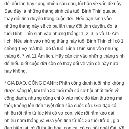
đổi đôi lần hay cũng nhiều sầu đau, tủi hận về vấn đề này.
Sau đây là những tháng sinh của tuổi Bính Thìn qua sự
thay đổi tình duyên trong cuộc đời. Nếu bạn sinh vào
những tháng này sẽ có ba lần thay đổi tình duyên, đó là
tuổi Bính Thìn sinh vào những tháng: 1, 2, 3, 5 và 10 Âm
lịch. Nếu sinh vào những tháng này tuổi Bính Thìn chỉ có 1
chồng 1 vợ mà thôi, đó là tuổi Bính Thìn sinh vào những
tháng 6, 7 và 11 Âm lịch. Hãy căn cứ vào những tháng sinh
để hiểu biết cuộc đời còn có thay đổi về vấn đề này nữa
hay không.
* GIA ĐẠO, CÔNG DANH: Phần công danh tuổi nhỏ không
được sáng tỏ, khi trên 30 tuổi mới có cơ hội phát triển về
công danh, nhưng cũng chỉ ở vào mức độ tầm thường mà
thôi, không lên đến tuyệt đỉnh của cuộc đời. Gia đạo có
nhiều rối rắm từ lúc khi có vợ con, việc rối rắm kéo dài
nhiều năm tháng và vừa yên tĩnh từ lúc 36 tuổi trở đi, gia
đạo hiện tại trở đi thuận hòa, con cái có cơ hội phát đại. Về