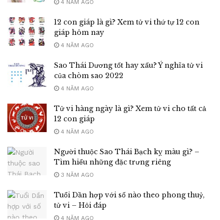
4 NĂM AGO
12 con giáp là gì? Xem tử vi thứ tự 12 con
giáp hôm nay
4 NĂM AGO
Sao Thái Dương tốt hay xấu? Ý nghĩa tử vi
của chòm sao 2022
4 NĂM AGO
Tử vi hàng ngày là gì? Xem tử vi cho tất cả
12 con giáp
4 NĂM AGO
Người thuộc Sao Thái Bạch kỵ màu gì? –
Tìm hiểu những đặc trưng riêng
3 NĂM AGO
Tuổi Dần hợp với số nào theo phong thuỷ,
tử vi – Hỏi đáp
4 NĂM AGO