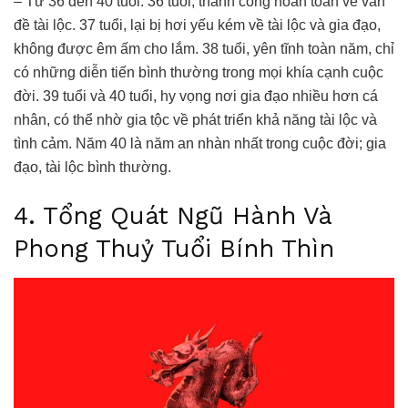
– Từ 36 đến 40 tuổi: 36 tuổi, thành công hoàn toàn về vấn
đề tài lộc. 37 tuổi, lại bị hơi yếu kém về tài lộc và gia đạo,
không được êm ấm cho lắm. 38 tuổi, yên tĩnh toàn năm, chỉ
có những diễn tiến bình thường trong mọi khía cạnh cuộc
đời. 39 tuổi và 40 tuổi, hy vọng nơi gia đạo nhiều hơn cá
nhân, có thể nhờ gia tộc về phát triển khả năng tài lộc và
tình cảm. Năm 40 là năm an nhàn nhất trong cuộc đời; gia
đạo, tài lộc bình thường.
4. Tổng Quát Ngũ Hành Và
Phong Thuỷ Tuổi Bính Thìn