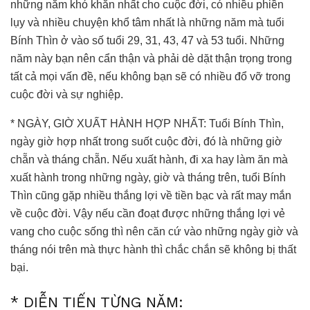
những năm khó khăn nhất cho cuộc đời, có nhiều phiền
lụy và nhiều chuyện khổ tâm nhất là những năm mà tuổi
Bính Thìn ở vào số tuổi 29, 31, 43, 47 và 53 tuổi. Những
năm này bạn nên cẩn thận và phải dè dặt thận trọng trong
tất cả mọi vấn đề, nếu không bạn sẽ có nhiều đổ vỡ trong
cuộc đời và sự nghiệp.
* NGÀY, GIỜ XUẤT HÀNH HỢP NHẤT: Tuổi Bính Thìn,
ngày giờ hợp nhất trong suốt cuộc đời, đó là những giờ
chẵn và tháng chẵn. Nếu xuất hành, đi xa hay làm ăn mà
xuất hành trong những ngày, giờ và tháng trên, tuổi Bính
Thìn cũng gặp nhiều thắng lợi về tiền bạc và rất may mắn
về cuộc đời. Vậy nếu cần đoạt được những thắng lợi vẻ
vang cho cuộc sống thì nên căn cứ vào những ngày giờ và
tháng nói trên mà thực hành thì chắc chắn sẽ không bị thất
bại.
* DIỄN TIẾN TỪNG NĂM: